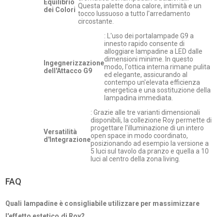
Equilibrio
Questa palette dona calore, intimità e un
dei Colori
tocco lussuoso a tutto l'arredamento
circostante.
: L'uso dei portalampade G9 a
innesto rapido consente di
alloggiare lampadine a LED dalle
dimensioni minime. In questo
Ingegnerizzazione
modo, l'ottica interna rimane pulita
dell'Attacco G9
ed elegante, assicurando al
contempo un'elevata efficienza
energetica e una sostituzione della
lampadina immediata.
: Grazie alle tre varianti dimensionali
disponibili, la collezione Roy permette di
progettare l'illuminazione di un intero
Versatilità
open space in modo coordinato,
d'Integrazione
posizionando ad esempio la versione a
5 luci sul tavolo da pranzo e quella a 10
luci al centro della zona living.
FAQ
Quali lampadine è consigliabile utilizzare per massimizzare
l'effetto estetico di Roy?