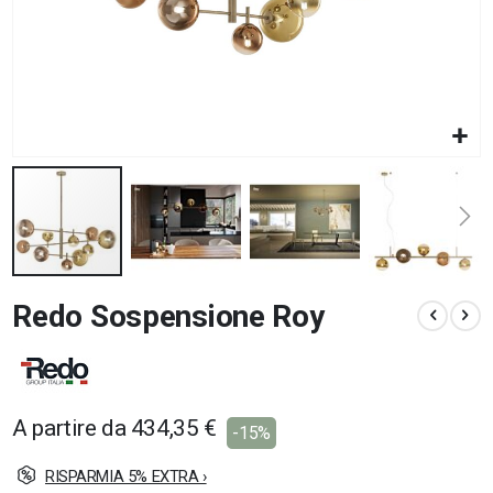
Vai
Redo Sospensione Roy
all'inizio
della
galleria
di
immagini
A partire da
434,35 €
-15%
RISPARMIA 5% EXTRA ›