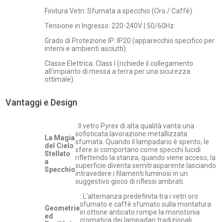
Finitura Vetri: Sfumata a specchio (Oro / Caffè).
Tensione in Ingresso: 220-240V | 50/60Hz.
Grado di Protezione IP: IP20 (apparecchio specifico per
interni e ambienti asciutti).
Classe Elettrica: Class I (richiede il collegamento
all'impianto di messa a terra per una sicurezza
ottimale).
Vantaggi e Design
: Il vetro Pyrex di alta qualità vanta una
sofisticata lavorazione metallizzata
La Magia
sfumata. Quando il lampadario è spento, le
del Cielo
sfere si comportano come specchi lucidi
Stellato
riflettendo la stanza; quando viene acceso, la
a
superficie diventa semitrasparente lasciando
Specchio
intravedere i filamenti luminosi in un
suggestivo gioco di riflessi ambrati.
: L'alternanza predefinita tra i vetri oro
sfumato e caffè sfumato sulla montatura
Geometrie
in ottone anticato rompe la monotonia
ed
cromatica dei lampadari tradizionali.