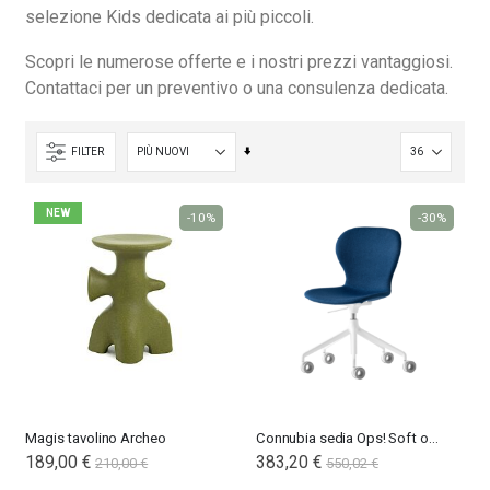
selezione Kids dedicata ai più piccoli.
Scopri le numerose offerte e i nostri prezzi vantaggiosi.
Contattaci per un preventivo o una consulenza dedicata.
Nardi poltrona Folio Rocking
Nardi poltrona Folio Rocking
201,65 €
201,65 €
Imposta
246,00 €
246,00 €
FILTER
-18%
-18%
la
direzione
NEW
-10%
-30%
crescente
Magis tavolino Archeo
Connubia sedia Ops! Soft office
189,00 €
383,20 €
210,00 €
550,02 €