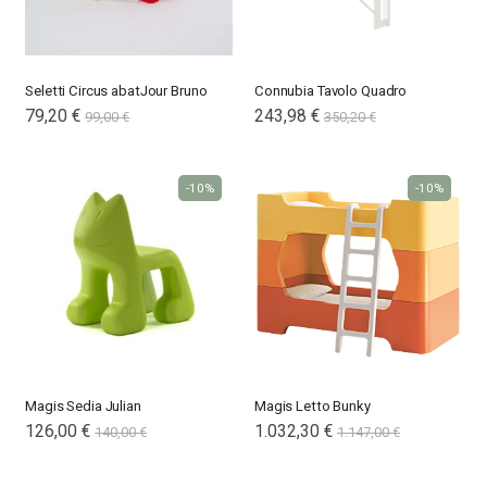
Seletti Circus abatJour Bruno
Connubia Tavolo Quadro
Special
79,20 €
243,98 €
99,00 €
350,20 €
Price
-10%
-10%
Magis Sedia Julian
Magis Letto Bunky
126,00 €
1.032,30 €
140,00 €
1.147,00 €