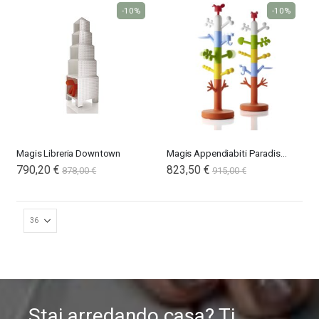
-10%
-10%
Magis Libreria Downtown
Magis Appendiabiti Paradise Tree
Special
790,20 €
Special
823,50 €
878,00 €
915,00 €
Price
Price
Stai arredando casa? Ti