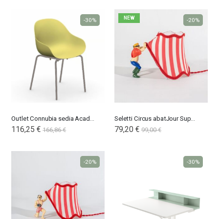
NEW
-30%
-20%
Outlet Connubia sedia Academy Cb2137
Seletti Circus abatJour Super Jimmy
116,25 €
Special
79,20 €
166,86 €
99,00 €
Price
-20%
-30%