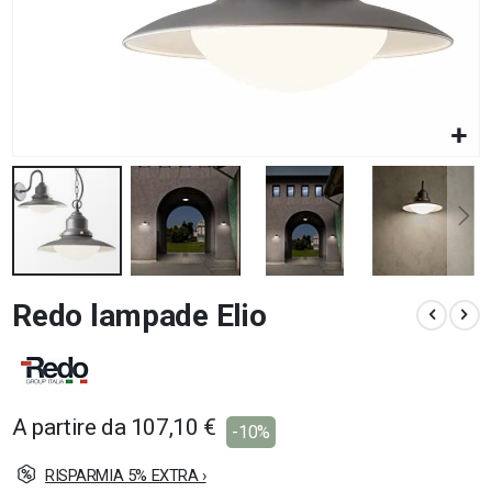
Vai
Redo lampade Elio
all'inizio
della
galleria
di
immagini
A partire da
107,10 €
-10%
RISPARMIA 5% EXTRA ›