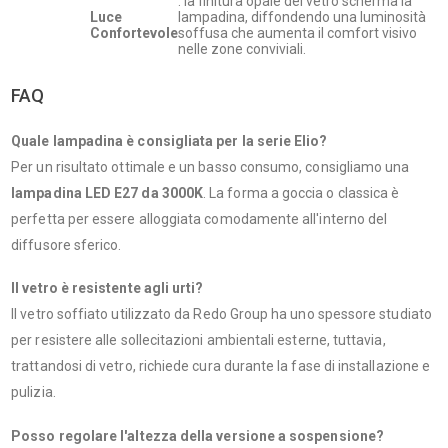
: la finitura opale del vetro scherma la
Luce
lampadina, diffondendo una luminosità
Confortevole
soffusa che aumenta il comfort visivo
nelle zone conviviali.
FAQ
Quale lampadina è consigliata per la serie Elio?
Per un risultato ottimale e un basso consumo, consigliamo una
lampadina LED E27 da 3000K
. La forma a goccia o classica è
perfetta per essere alloggiata comodamente all'interno del
diffusore sferico.
Il vetro è resistente agli urti?
Il vetro soffiato utilizzato da Redo Group ha uno spessore studiato
per resistere alle sollecitazioni ambientali esterne, tuttavia,
trattandosi di vetro, richiede cura durante la fase di installazione e
pulizia.
Posso regolare l'altezza della versione a sospensione?