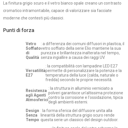
La finitura grigio scuro e il vetro bianco opale creano un contrasto
cromatico intramontabile, capace di valorizzare sia facciate
moderne che contesti più classici.
Punti di forza
Vetro
: a differenza dei comuni diffusori in plastica, il
Soffiato
vetro soffiato della serie Elio mantiene la sua
di
purezza e brillantezza inalterata nel tempo,
Qualità
senza ingiallire a causa dei raggi UV.
: la compatibilità con lampadine LED E27
Versatilità
permette di personalizzare la potenza e la
E27
temperatura della luce (calda, naturale o
fredda) secondo le proprie necessità.
: la struttura in alluminio verniciato a
Resistenza
polveri garantisce un'altissima protezione
agli Agenti
contro la corrosione e l'ossidazione, tipica
Atmosferici
degli ambienti esterni.
Design
: la forma sferica del diffusore unita alla
Senza
linearità della struttura grigio scuro rende
Tempo
questa serie un classico del design outdoor.