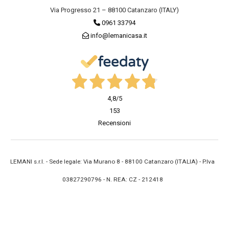
Via Progresso 21 – 88100 Catanzaro (ITALY)
0961 33794
info@lemanicasa.it
4,8
/5
153
Recensioni
LEMANI s.r.l. - Sede legale: Via Murano 8 - 88100 Catanzaro (ITALIA) - P.Iva
03827290796 - N. REA: CZ - 212418