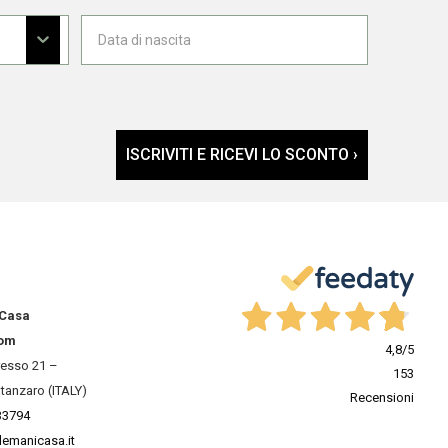
ISCRIVITI E RICEVI LO SCONTO ›
 Casa
om
4,8
/5
resso 21 –
153
tanzaro (ITALY)
Recensioni
33794
lemanicasa.it