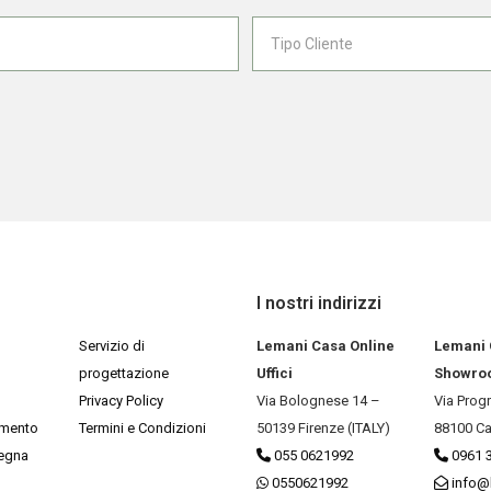
I nostri indirizzi
Servizio di
Lemani Casa Online
Lemani
progettazione
Uffici
Showro
Privacy Policy
Via Bolognese 14 –
Via Prog
amento
Termini e Condizioni
50139 Firenze (ITALY)
88100 Ca
segna
055 0621992
0961 
0550621992
info@