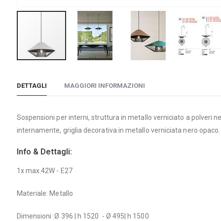
Vai
all'inizio
DETTAGLI
MAGGIORI INFORMAZIONI
della
galleria
di
Sospensioni per interni, struttura in metallo verniciato a polve
immagini
internamente, griglia decorativa in metallo verniciata nero opaco.
Info & Dettagli:
1x max.42W - E27
Materiale: Metallo
Dimensioni :Ø 396 | h 1520 - Ø 495| h 1500