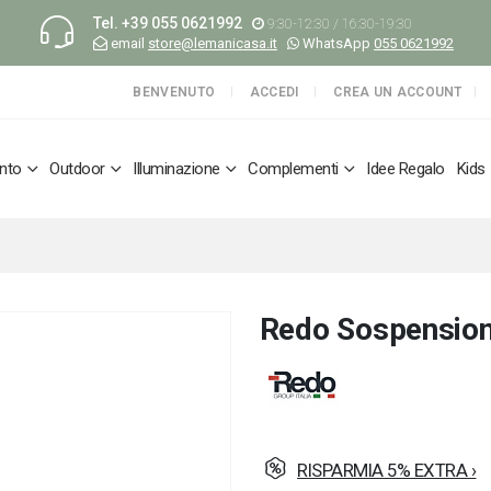
Tel.
+39 055 0621992
9:30-12:30 / 16:30-19:30
email
store@lemanicasa.it
WhatsApp
055 0621992
BENVENUTO
ACCEDI
CREA UN ACCOUNT
nto
Outdoor
Illuminazione
Complementi
Idee Regalo
Kids
Redo Sospensione
RISPARMIA 5% EXTRA ›