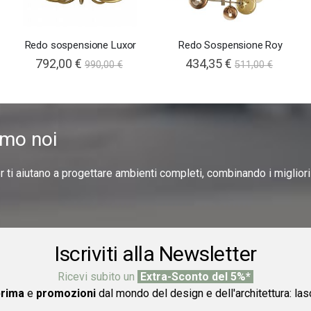
Redo sospensione Luxor
Redo Sospensione Roy
792,00 €
434,35 €
990,00 €
511,00 €
amo noi
er ti aiutano a progettare ambienti completi, combinando i miglior
Iscriviti alla Newsletter
Ricevi subito un
Extra-Sconto del 5%*
prima
e
promozioni
dal mondo del design e dell'architettura: las