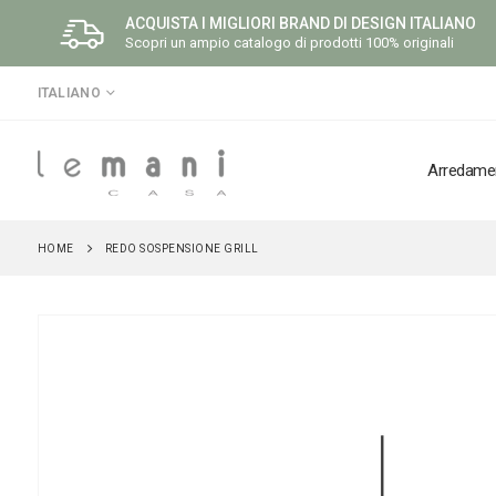
ACQUISTA I MIGLIORI BRAND DI DESIGN ITALIANO
Scopri un ampio catalogo di prodotti 100% originali
LINGUA
ITALIANO
Arredame
HOME
REDO SOSPENSIONE GRILL
Vai
alla
fine
della
galleria
di
immagini