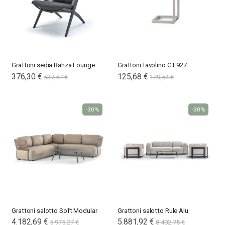
Grattoni sedia Bahza Lounge
Grattoni tavolino GT 927
Special
376,30 €
125,68 €
537,57 €
179,54 €
Price
-30%
-30%
Grattoni salotto Soft Modular
Grattoni salotto Rule Alu
4.182,69 €
Special
5.881,92 €
5.975,27 €
8.402,75 €