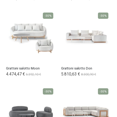
Price
-30%
-30%
Grattoni salotto Moon
Grattoni salotto Don
Special
4.474,47 €
5.810,63 €
6.392,10 €
8.300,90 €
Price
-30%
-30%