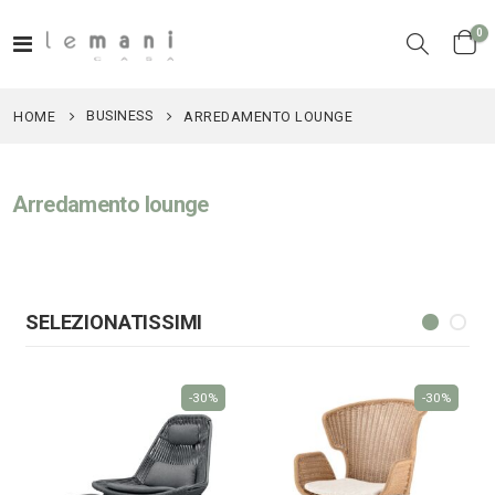
el
0
Toggle
Cart
Nav
BUSINESS
HOME
ARREDAMENTO LOUNGE
Arredamento lounge
SELEZIONATISSIMI
-30%
-30%