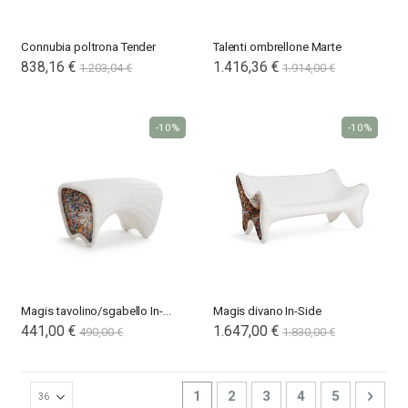
Connubia poltrona Tender
Talenti ombrellone Marte
838,16 €
1.416,36 €
1.203,04 €
1.914,00 €
-10%
-10%
Magis tavolino/sgabello In-Side
Magis divano In-Side
441,00 €
1.647,00 €
490,00 €
1.830,00 €
Pagina
Attualmente stai leggendo la pag
Pagina
Pagina
Pagina
Pagina
Pagin
Succ
1
2
3
4
5