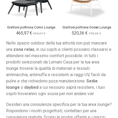
Grattoni poltrona Como Lounge
Grattoni poltrona Ocean Lounge
465,97 €
Special
520,36 €
665,67 €
743,36 €
Price
Nello spazio outdoor della tua attività non può mancare
una
zona relax
, in cui ospiti e clienti possano rilassarsi e
attendere nel massimo comfort possibile. In tutti i
prodotti selezionati da Lemani Casa per la tua area
lounge troverai la qualità di materiali e tessuti
antimacchia, antimuffa e resistenti ai raggi UV, facili da
Nardi poltrona Folio Rocking
Nardi poltrona Folio Rocking
pulire e che richiedono poca manutenzione.
Sedie
201,65 €
201,65 €
lounge
o
daybed
a cui nessuno saprà resistere, i tuoi
246,00 €
246,00 €
ospiti troveranno ogni scusa per non andare via!
-18%
-18%
Desideri una consulenza specifica per la tua area lounge?
Rispondono i nostri progettisti, contattaci per una
consulenza gratuita. Scopri le nostre offerte e i prezzi