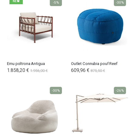
NEW
-5%
-30%
Emu poltrona Antigua
Outlet Connubia pouf Reef
1.858,20 €
609,96 €
1.956,00 €
875,50 €
-30%
-26%