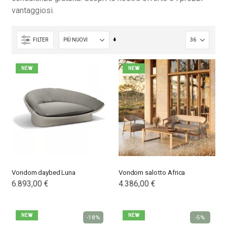
vantaggiosi.
Imposta
FILTER
la
direzione
NEW
NEW
crescente
Vondom daybed Luna
Vondom salotto Africa
6.893,00 €
4.386,00 €
NEW
NEW
-18%
-5%