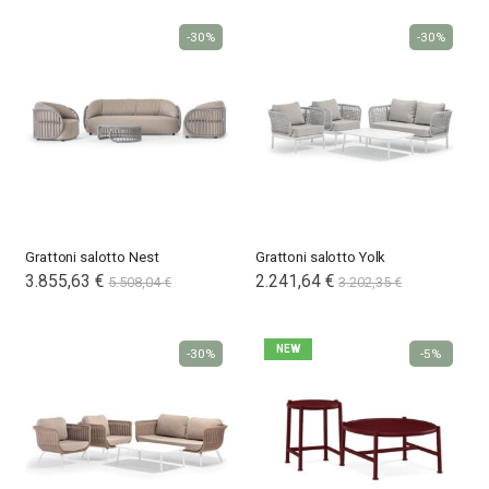
-30%
-30%
Grattoni salotto Nest
Grattoni salotto Yolk
Special
3.855,63 €
2.241,64 €
5.508,04 €
3.202,35 €
Price
NEW
-30%
-5%