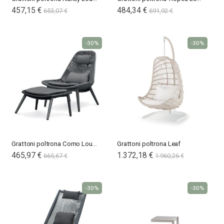
457,15 €
484,34 €
653,07 €
691,92 €
-30%
-30%
Grattoni poltrona Como Lounge
Grattoni poltrona Leaf
465,97 €
1.372,18 €
665,67 €
1.960,26 €
-30%
-30%