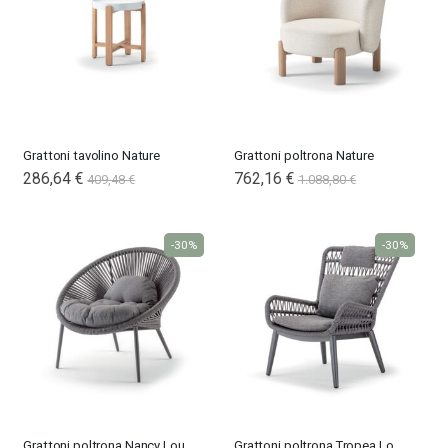
Grattoni tavolino Nature
Grattoni poltrona Nature
Special
286,64 €
Special
762,16 €
409,48 €
1.088,80 €
Price
Price
-30%
-30%
Grattoni poltrona Nancy Lounge
Grattoni poltrona Tropea Lounge