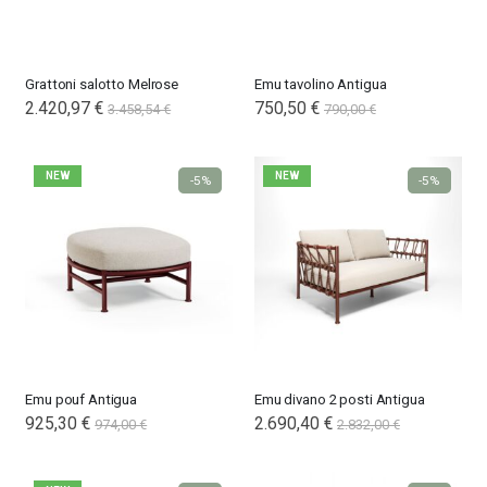
Grattoni salotto Melrose
Emu tavolino Antigua
Special
2.420,97 €
750,50 €
3.458,54 €
790,00 €
Price
NEW
NEW
-5%
-5%
Emu pouf Antigua
Emu divano 2 posti Antigua
925,30 €
2.690,40 €
974,00 €
2.832,00 €