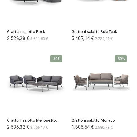
Grattoni salotto Rock
Grattoni salotto Rule Teak
Special
2.528,28 €
5.407,14 €
3.611,83 €
7.724,48 €
Price
-30%
-30%
Grattoni salotto Melrose Rope
Grattoni salotto Monaco
Special
2.636,32 €
Special
1.806,54 €
3.766,17 €
2.580,78 €
Price
Price