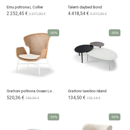
Emu poltrona L Collier
Talenti daybed Bond
2.252,45 €
4.418,54 €
2.371,00 €
5.971,00 €
-30%
-30%
Grattoni poltrona Ocean Lounge
Grattoni tavolino Island
Special
520,36 €
134,50 €
743,36 €
192,14 €
Price
-30%
-30%