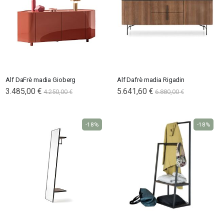
Alf DaFrè madia Gioberg
Alf Dafrè madia Rigadin
3.485,00 €
5.641,60 €
4.250,00 €
6.880,00 €
-18%
-18%