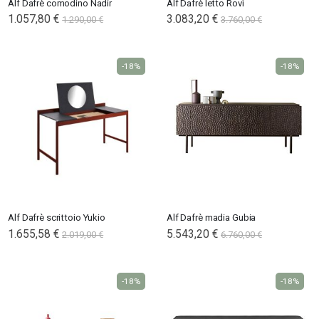
Alf Dafrè comodino Nadir
Alf Dafrè letto Rovì
1.057,80 €
3.083,20 €
1.290,00 €
3.760,00 €
-18%
-18%
Alf Dafrè scrittoio Yukio
Alf Dafrè madia Gubia
1.655,58 €
5.543,20 €
2.019,00 €
6.760,00 €
-18%
-18%