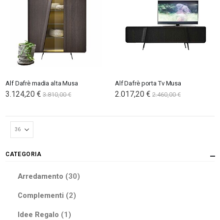
Alf Dafrè madia alta Musa
Alf Dafrè porta Tv Musa
3.124,20 €
2.017,20 €
3.810,00 €
2.460,00 €
CATEGORIA
elementi
Arredamento
30
elementi
Complementi
2
elemento
Idee Regalo
1