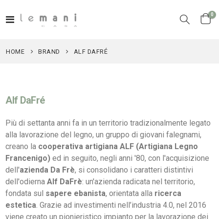
el
0
Toggle
Cart
Nav
HOME
BRAND
ALF DAFRÉ
Alf DaFré
Più di settanta anni fa in un territorio tradizionalmente legato
alla lavorazione del legno, un gruppo di giovani falegnami,
creano la
cooperativa artigiana ALF (Artigiana Legno
Francenigo)
ed in seguito, negli anni '80, con l'acquisizione
dell'
azienda Da Frè
, si consolidano i caratteri distintivi
dell'odierna
Alf DaFrè
: un'azienda radicata nel territorio,
fondata sul
sapere ebanista
, orientata alla
ricerca
estetica
. Grazie ad investimenti nell’industria 4.0, nel 2016
viene creato un pionieristico impianto per la lavorazione dei