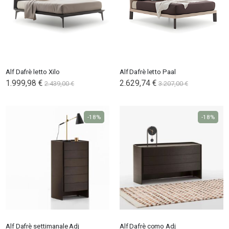
Alf Dafrè letto Xilo
Alf Dafrè letto Paal
1.999,98 €
2.629,74 €
2.439,00 €
3.207,00 €
-18%
-18%
Alf Dafrè settimanale Adj
Alf Dafrè como Adj