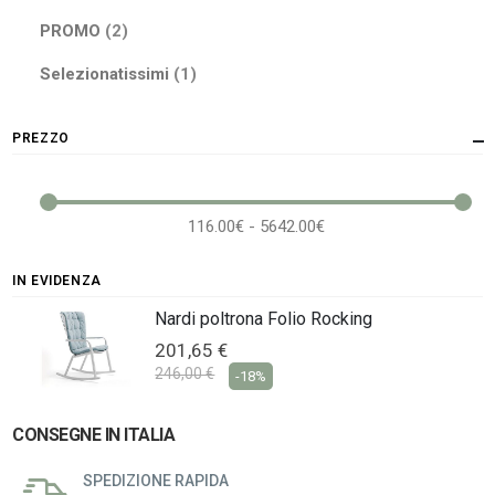
elementi
PROMO
2
elemento
Selezionatissimi
1
PREZZO
116.00€ - 5642.00€
IN EVIDENZA
Nardi poltrona Folio Rocking
201,65 €
246,00 €
-18%
CONSEGNE IN ITALIA
SPEDIZIONE RAPIDA