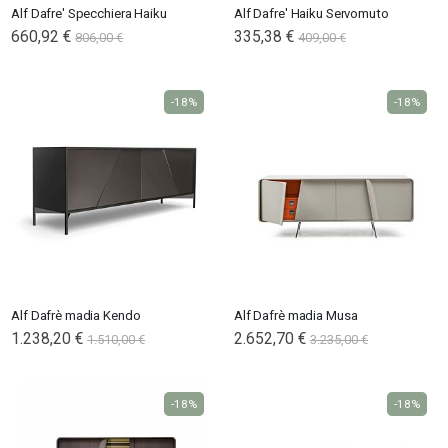
Alf Dafre' Specchiera Haiku
Alf Dafre' Haiku Servomuto
660,92 €
335,38 €
806,00 €
409,00 €
-18%
-18%
Alf Dafrè madia Kendo
Alf Dafrè madia Musa
1.238,20 €
2.652,70 €
1.510,00 €
3.235,00 €
-18%
-18%