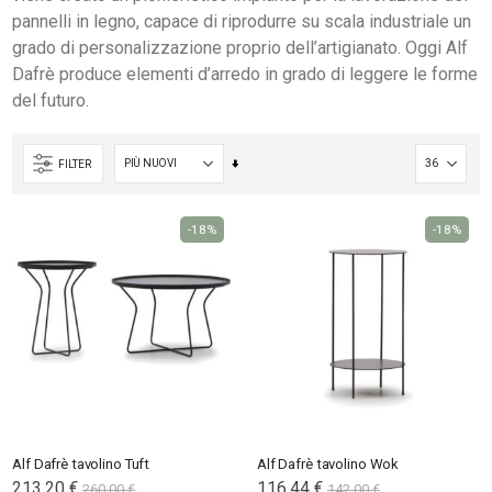
pannelli in legno, capace di riprodurre su scala industriale un
grado di personalizzazione proprio dell’artigianato. Oggi Alf
Dafrè produce elementi d’arredo in grado di leggere le forme
del futuro.
Imposta
FILTER
la
direzione
-18%
-18%
crescente
Alf Dafrè tavolino Tuft
Alf Dafrè tavolino Wok
213,20 €
116,44 €
260,00 €
142,00 €