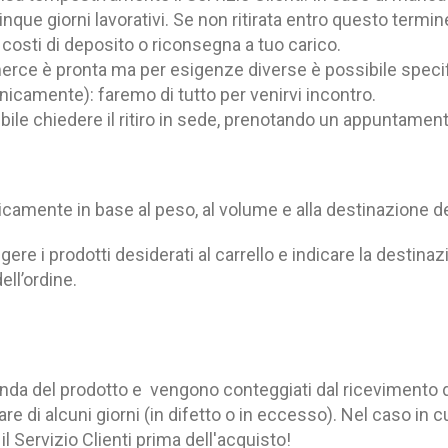
que giorni lavorativi. Se non ritirata entro questo termine
osti di deposito o riconsegna a tuo carico.
rce è pronta ma per esigenze diverse è possibile specific
fonicamente): faremo di tutto per venirvi incontro.
bile chiedere il ritiro in sede, prenotando un appuntament
amente in base al peso, al volume e alla destinazione d
ere i prodotti desiderati al carrello e indicare la destina
ell’ordine.
conda del prodotto e vengono conteggiati dal ricevimento 
e di alcuni giorni (in difetto o in eccesso).
Nel caso in cu
il Servizio Clienti prima dell'acquisto!