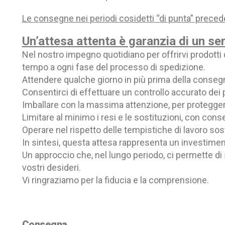
Le consegne nei periodi cosidetti “di punta” preceden
Un’attesa attenta è garanzia di un ser
Nel nostro impegno quotidiano per offrirvi prodotti d
tempo a ogni fase del processo di spedizione.
Attendere qualche giorno in più prima della consegn
Consentirci di effettuare un controllo accurato dei p
Imballare con la massima attenzione, per proteggere i
Limitare al minimo i resi e le sostituzioni, con cons
Operare nel rispetto delle tempistiche di lavoro sos
In sintesi, questa attesa rappresenta un investimento
Un approccio che, nel lungo periodo, ci permette di s
vostri desideri.
Vi ringraziamo per la fiducia e la comprensione.
Consegna