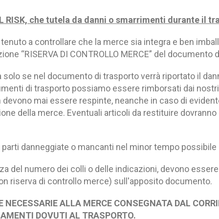
L RISK, che tutela da danni o smarrimenti durante il tr
tenuto a controllare che la merce sia integra e ben imbal
 sezione “RISERVA DI CONTROLLO MERCE” del documento di
a solo se nel documento di trasporto verrà riportato il da
enti di trasporto possiamo essere rimborsati dai nostri
 devono mai essere respinte, neanche in caso di evident
edizione della merce. Eventuali articoli da restituire dovr
arti danneggiate o mancanti nel minor tempo possibile
za del numero dei colli o delle indicazioni, devono esse
con riserva di controllo merce) sull'apposito documento.
RVE NECESSARIE ALLA MERCE CONSEGNATA DAL CORRI
AMENTI DOVUTI AL TRASPORTO.