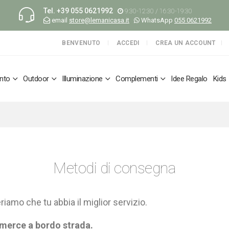
Tel.
+39 055 0621992
9:30-12:30 / 16:30-19:30
email
store@lemanicasa.it
WhatsApp
055 0621992
BENVENUTO
ACCEDI
CREA UN ACCOUNT
nto
Outdoor
Illuminazione
Complementi
Idee Regalo
Kids
Metodi di consegna
iamo che tu abbia il miglior servizio.
 merce a bordo strada.