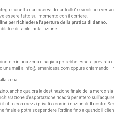
ntegro accetto con riserva di controllo” o simili non verr
eve essere fatto sul momento con il corriere.
dine per richiedere l'apertura della pratica di danno.
ati e di facile installazione.
 minore o in una zona disagiata potrebbe essere prevista
do una mail a
info@lemanicasa.com
oppure chiamando il 
alla zona.
zino, anche qualora la destinazione finale della merce sia al
a dichiarazione d’esportazione ricadrà per intero sull'acqu
il ritiro con mezzi privati o corrieri nazionali. Il nostro Se
ne finale e potrà sospendere l'ordine fino a quando il clien