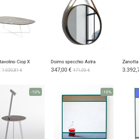
tavolino Ciop X
Doimo specchio Astra
Zanotta
€
347,00 €
Special
3.392,
1.030,81 €
471,00 €
Price
-10%
-10%