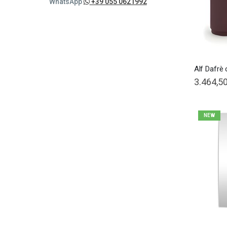
WhatsApp
+39 055 0621992
Alf Dafrè
3.464,50
NEW