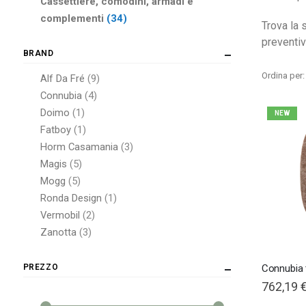
Cassettiere, comodini, armadi e
elementi
complementi
34
Trova la 
preventiv
BRAND
Ordina per
elementi
Alf Da Fré
9
elementi
Connubia
4
elemento
Doimo
1
NEW
elemento
Fatboy
1
elementi
Horm Casamania
3
elementi
Magis
5
elementi
Mogg
5
elemento
Ronda Design
1
elementi
Vermobil
2
elementi
Zanotta
3
PREZZO
762,19 