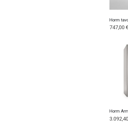
Horm tavo
747,00 
Horm Arm
3.092,40