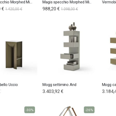
Magis specchio Morphed Mirror 4/5
Magis specchio Morphed Mirror 1/2/3
 €
988,20 €
1.420,00 €
1.098,00 €
ello Uccio
Mogg settimino And
Mogg ca
€
3.403,92 €
3.184,
-30%
-26%