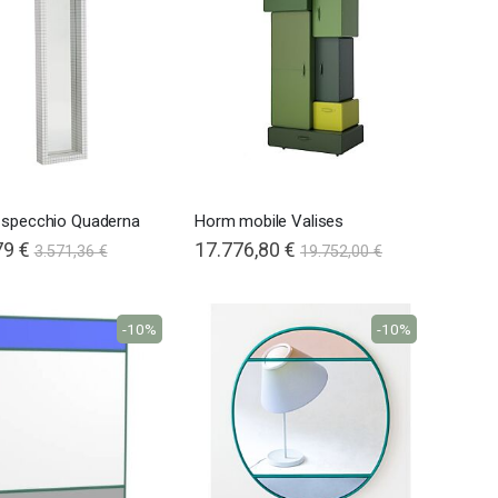
 specchio Quaderna
Horm mobile Valises
79 €
17.776,80 €
3.571,36 €
19.752,00 €
-10%
-10%