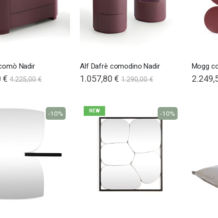
 comò Nadir
Alf Dafrè comodino Nadir
Mogg co
 €
1.057,80 €
2.249,
4.225,00 €
1.290,00 €
NEW
-10%
-10%