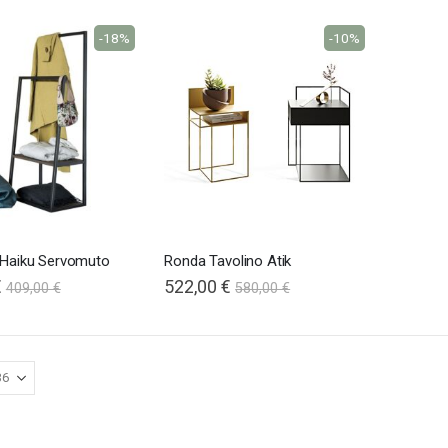
-18%
-10%
' Haiku Servomuto
Ronda Tavolino Atik
€
522,00 €
409,00 €
580,00 €