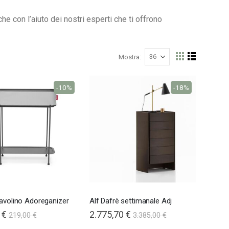
he con l’aiuto dei nostri esperti che ti offrono
Mostra
Mostra
Griglia
Lista
come
-10%
-18%
avolino Adoreganizer
Alf Dafrè settimanale Adj
 €
2.775,70 €
219,00 €
3.385,00 €