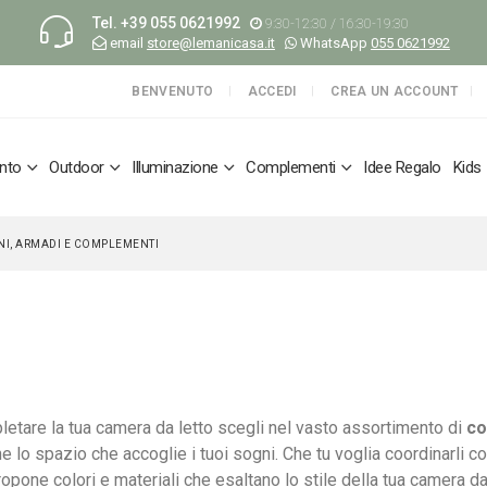
Tel.
+39 055 0621992
9:30-12:30 / 16:30-19:30
email
store@lemanicasa.it
WhatsApp
055 0621992
BENVENUTO
ACCEDI
CREA UN ACCOUNT
nto
Outdoor
Illuminazione
Complementi
Idee Regalo
Kids
NI, ARMADI E COMPLEMENTI
etare la tua camera da letto scegli nel vasto assortimento di
co
he lo spazio che accoglie i tuoi sogni. Che tu voglia coordinarli c
ropone colori e materiali che esaltano lo stile della tua camera da