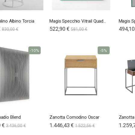
lino Albino Torcia
Magis Specchio Vitrail Quadrato
€
Special
522,90 €
494,10
830,00 €
581,00 €
Price
-10%
-5%
adio Blend
Zanotta Comodino Oscar
Zanotta
 €
1.446,43 €
1.259,
3.436,00 €
1.522,56 €