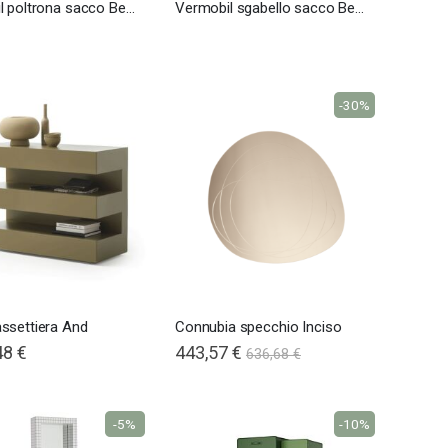
Vermobil poltrona sacco Bean
Vermobil sgabello sacco Bean
-30%
ssettiera And
Connubia specchio Inciso
48 €
443,57 €
636,68 €
-5%
-10%