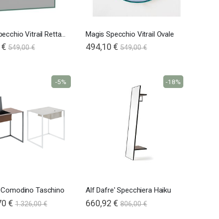
Magis Specchio Vitrail Rettangolare
Magis Specchio Vitrail Ovale
 €
494,10 €
549,00 €
549,00 €
-5%
-18%
 Comodino Taschino
Alf Dafre' Specchiera Haiku
70 €
660,92 €
1.326,00 €
806,00 €