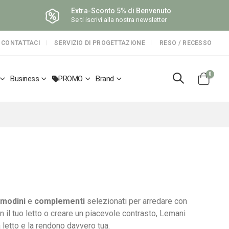
Extra-Sconto 5% di Benvenuto
Se ti iscrivi alla nostra newsletter
CONTATTACI
SERVIZIO DI PROGETTAZIONE
RESO / RECESSO
elemen
0
Business
PROMO
Brand
Cart
modini
e
complementi
selezionati per arredare con
on il tuo letto o creare un piacevole contrasto, Lemani
 letto e la rendono davvero tua.