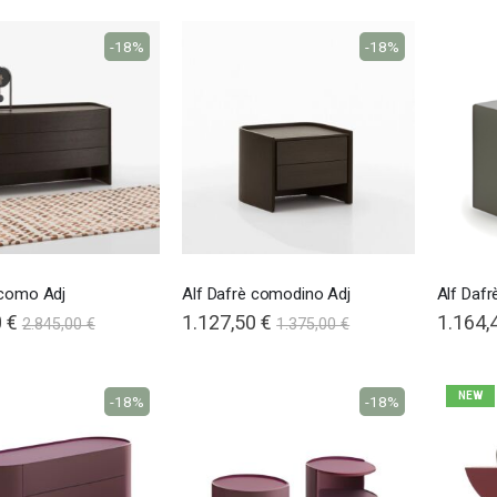
-18%
-18%
Nardi poltrona Folio Rocking
201,65 €
201,65 €
246,00 €
246,00 €
-18%
-18%
 como Adj
Alf Dafrè comodino Adj
Alf Daf
 €
1.127,50 €
1.164,
2.845,00 €
1.375,00 €
NEW
-18%
-18%