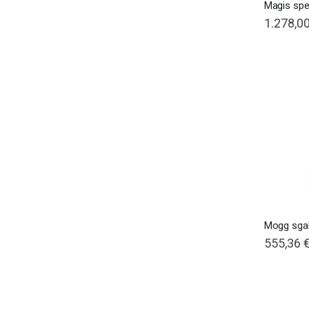
1.278,00
Mogg sgab
555,36 