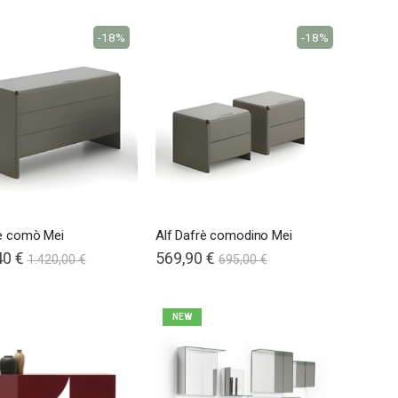
-18%
-18%
Nardi poltrona Folio Rocking
rè comò Mei
Alf Dafrè comodino Mei
40 €
569,90 €
1.420,00 €
695,00 €
NEW