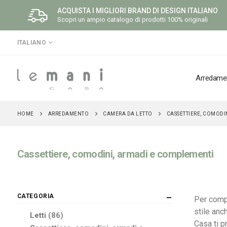
ACQUISTA I MIGLIORI BRAND DI DESIGN ITALIANO
Scopri un ampio catalogo di prodotti 100% originali
LINGUA
ITALIANO
Arredame
ARREDAMENTO
CAMERA DA LETTO
HOME
CASSETTIERE, COMODI
Cassettiere, comodini, armadi e complementi
CATEGORIA
Per compl
stile anc
elementi
Letti
86
Casa ti p