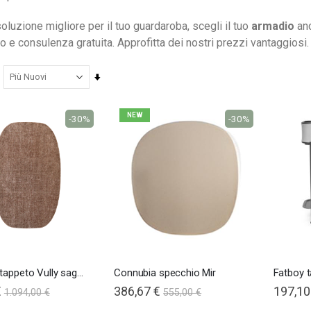
soluzione migliore per il tuo guardaroba, scegli il tuo
armadio
anc
o e consulenza gratuita. Approfitta dei nostri prezzi vantaggiosi.
Imposta
la
direzione
NEW
-30%
-30%
crescente
Connubia tappeto Vully sagomato
Connubia specchio Mir
Fatboy t
€
386,67 €
197,10
1.094,00 €
555,00 €