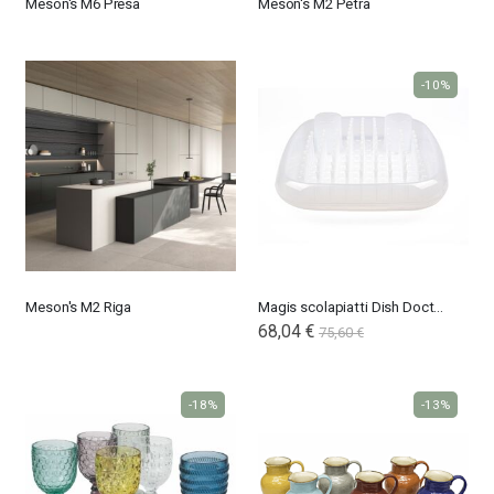
Meson's M6 Presa
Meson's M2 Petra
-10%
Meson's M2 Riga
Magis scolapiatti Dish Doctor
68,04 €
75,60 €
-18%
-13%