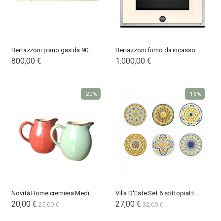
Bertazzoni piano gas da 90 con dual wok laterale
Bertazzoni forno da incasso 60
800,00 €
1.000,00 €
-20%
-16%
Nardi poltrona Folio Rocking
Nardi poltrona Folio Rocking
201,65 €
201,65 €
246,00 €
246,00 €
-18%
-18%
Novità Home cremiera Mediterraneo
Villa D'Este Set 6 sottopiatti Sicilia
20,00 €
Special
27,00 €
25,00 €
32,00 €
Price