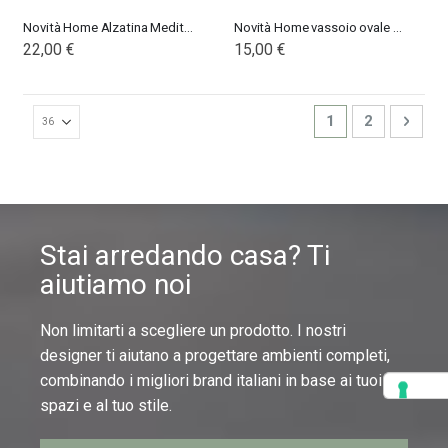
Novità Home Alzatina Mediterraneo
Novità Home vassoio ovale piccolo Mediterraneo Bianco
22,00 €
15,00 €
Pagina
Attualmente stai
Pagina
Pagin
Succ
1
2
Stai arredando casa? Ti
aiutiamo noi
Non limitarti a scegliere un prodotto. I nostri
designer ti aiutano a progettare ambienti completi,
combinando i migliori brand italiani in base ai tuoi
spazi e al tuo stile.