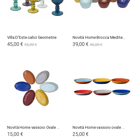
Villa D'Este calici Geometrie
Novità Home Brocca Mediterraneo
Special
45,00 €
39,00 €
55,00 €
45,00 €
Price
Novità Home vassoio Ovale piccolo Mediterraneo
Novità Home vassoio ovale bordo alto Mediterraneo
15,00 €
25,00 €