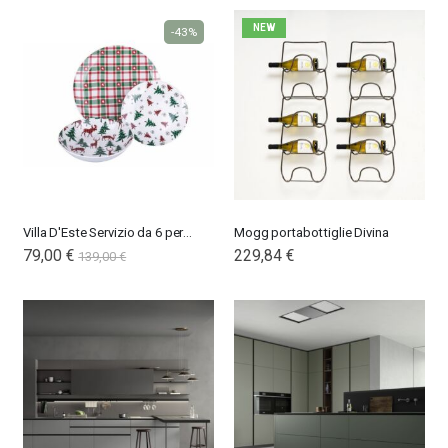
NEW
-43%
Villa D'Este Servizio da 6 persone Piatti Denver
Mogg portabottiglie Divina
Special
79,00 €
229,84 €
139,00 €
Price