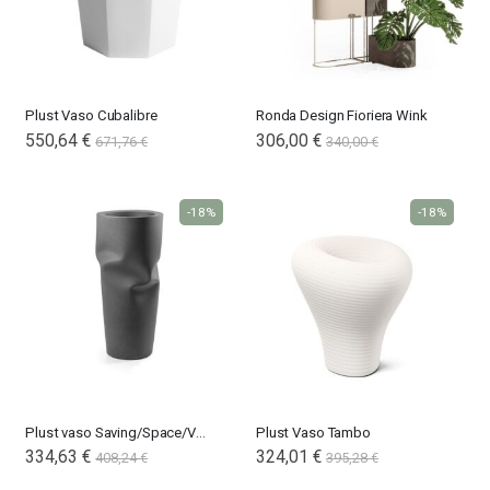
Plust Vaso Cubalibre
Ronda Design Fioriera Wink
550,64 €
306,00 €
671,76 €
340,00 €
-18%
-18%
Plust vaso Saving/Space/Vase
Plust Vaso Tambo
334,63 €
324,01 €
408,24 €
395,28 €