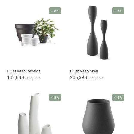
-18%
-18%
Plust Vaso Rebelot
Plust Vaso Moai
102,69 €
205,38 €
125,28 €
250,56 €
-18%
-18%