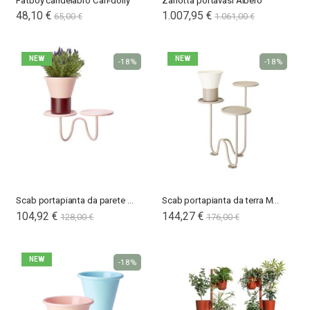
Fatboy candelabro Can-dolly
Zanotta portavasi Albero
48,10 €
1.007,95 €
65,00 €
1.061,00 €
NEW
NEW
-18%
-18%
Scab portapianta da parete Mimosa
Scab portapianta da terra Mimosa
104,92 €
144,27 €
128,00 €
176,00 €
NEW
-18%