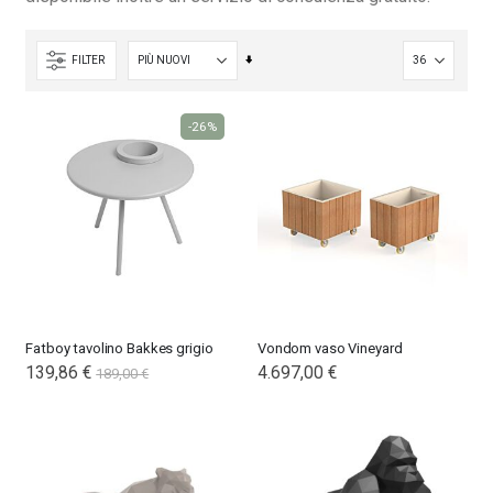
Imposta
FILTER
la
direzione
-26%
crescente
Fatboy tavolino Bakkes grigio
Vondom vaso Vineyard
Special
139,86 €
4.697,00 €
189,00 €
Price