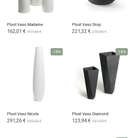
Plust Vaso Madame
Plust Vaso Drop
162,01 €
221,32 €
197,64 €
270,00 €
-18%
-18%
Plust Vaso Nicole
Plust Vaso Diamond
291,26 €
123,94 €
355,32 €
151,20 €