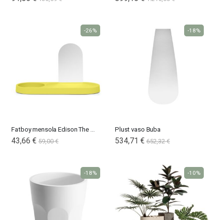
-26%
-18%
Fatboy mensola Edison The Petit Residence
Plust vaso Buba
43,66 €
534,71 €
59,00 €
652,32 €
-18%
-10%