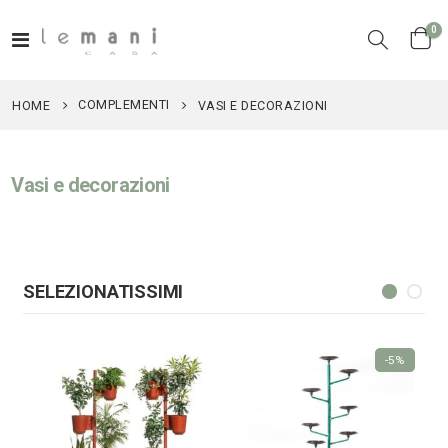
el
0
Toggle
Cart
Nav
COMPLEMENTI
HOME
VASI E DECORAZIONI
Vasi e decorazioni
SELEZIONATISSIMI
-5%