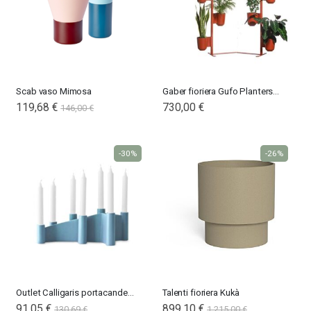
Scab vaso Mimosa
Gaber fioriera Gufo Planters Kit1
119,68 €
730,00 €
146,00 €
-30%
-26%
Outlet Calligaris portacandele Cathedral
Talenti fioriera Kukà
91,05 €
899,10 €
130,69 €
1.215,00 €