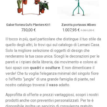
Gaber fioriera Gufo Planters Kit1
Zanotta portavasi Albero
730,00 €
1.007,95 €
1.061,00 €
Il tocco in più, quel particolare che distingue il tuo stile da
quello degli altri, lo trovi qui sul catalogo di Lemani Casa.
Solo la migliore selezione di oggetti di design che
renderanno la tua casa unica. Scegli le decorazioni per le
pareti e i ripiani della libreria, dai movimento e colore ai
tuoi spazi con
quadri
e
sculture
. E non dimenticare il
verde! Che tu voglia l’eleganza minimal del singolo fiore
o l’effetto “jungle” di una grande famiglia di piante, nel
Nardi poltrona Folio Rocking
Nardi poltrona Folio Rocking
nostro catalogo troverai il
vaso
adatto.
201,65 €
201,65 €
246,00 €
246,00 €
-18%
-18%
Approfitta di offerte e prezzi vantaggiosi, scopri i nostri
prodotti anche con preventivi personalizzati. Per te è
disponibile inoltre un servizio di consulenza gratuito.