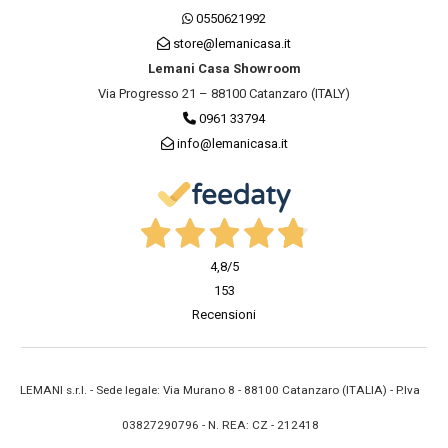
0550621992
store@lemanicasa.it
Lemani Casa Showroom
Via Progresso 21 – 88100 Catanzaro (ITALY)
0961 33794
info@lemanicasa.it
4,8
/5
153
Recensioni
LEMANI s.r.l. - Sede legale: Via Murano 8 - 88100 Catanzaro (ITALIA) - P.Iva
03827290796 - N. REA: CZ - 212418