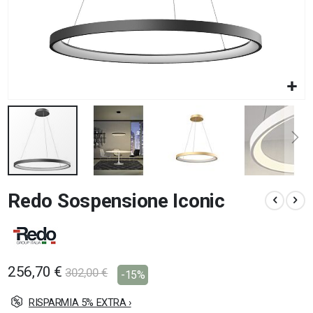
Vai
Redo Sospensione Iconic
all'inizio
della
galleria
di
immagini
256,70 €
302,00 €
-15%
RISPARMIA 5% EXTRA ›