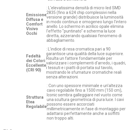
: L'elevatissima densità di micro-led SMD
2835 (fino a 624 chip complessivi nella
Emissione
versione grande) distribuisce la luminosità
Diffusa e
in modo continuo e omogeneo lungo l'intero
Comfort
anello. Lo schermo in acrilico opale elimina
Visivo
l'effetto "puntinato" e scherma la luce
Occhi
diretta, azzerando qualsiasi fenomeno di
abbagliamento.
: L'indice di resa cromatica pari a 90
garantisce una qualità della luce superiore.
Fedeltà
Risulta un fattore fondamentale per
dei Colori
valorizzare i complementi d'arredo, i quadri,
Eccellente
i tessuti e i piatti di portata sul tavolo,
(CRI 90)
mostrando le sfumature cromatiche reali
senza alterazioni.
: Con uno spessore minimale e un'altezza
cavo regolabile fino a 1500 mm (150 cm),
Iconic sembra galleggiare nel vuoto come
Struttura
una scultura geometrica di pura luce. I cavi
Etea
possono essere accorciati
Regolabile
millimetricamente in fase di montaggio per
adattarsi perfettamente anche a soffitti
non troppo alti.