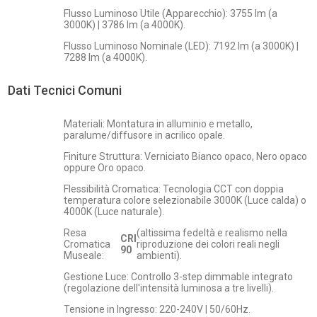
Flusso Luminoso Utile (Apparecchio): 3755 lm (a
3000K) | 3786 lm (a 4000K).
Flusso Luminoso Nominale (LED): 7192 lm (a 3000K) |
7288 lm (a 4000K).
Dati Tecnici Comuni
Materiali: Montatura in alluminio e metallo,
paralume/diffusore in acrilico opale.
Finiture Struttura: Verniciato Bianco opaco, Nero opaco
oppure Oro opaco.
Flessibilità Cromatica: Tecnologia CCT con doppia
temperatura colore selezionabile 3000K (Luce calda) o
4000K (Luce naturale).
Resa
(altissima fedeltà e realismo nella
CRI
Cromatica
riproduzione dei colori reali negli
90
Museale:
ambienti).
Gestione Luce: Controllo 3-step dimmable integrato
(regolazione dell'intensità luminosa a tre livelli).
Tensione in Ingresso: 220-240V | 50/60Hz.