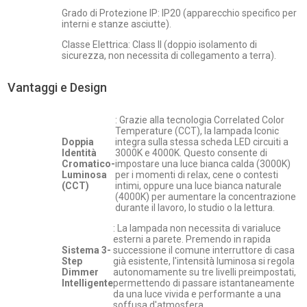
Grado di Protezione IP: IP20 (apparecchio specifico per
interni e stanze asciutte).
Classe Elettrica: Class II (doppio isolamento di
sicurezza, non necessita di collegamento a terra).
Vantaggi e Design
: Grazie alla tecnologia Correlated Color
Temperature (CCT), la lampada Iconic
Doppia
integra sulla stessa scheda LED circuiti a
Identità
3000K e 4000K. Questo consente di
Cromatico-
impostare una luce bianca calda (3000K)
Luminosa
per i momenti di relax, cene o contesti
(CCT)
intimi, oppure una luce bianca naturale
(4000K) per aumentare la concentrazione
durante il lavoro, lo studio o la lettura.
: La lampada non necessita di varialuce
esterni a parete. Premendo in rapida
Sistema 3-
successione il comune interruttore di casa
Step
già esistente, l'intensità luminosa si regola
Dimmer
autonomamente su tre livelli preimpostati,
Intelligente
permettendo di passare istantaneamente
da una luce vivida e performante a una
soffusa d'atmosfera.