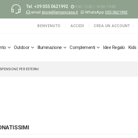
Tel.
+39 055 0621992
9:30-12:30 / 16:30-19:30
email
store@lemanicasa.it
WhatsApp
055 0621992
BENVENUTO
ACCEDI
CREA UN ACCOUNT
nto
Outdoor
Illuminazione
Complementi
Idee Regalo
Kids
SPENSIONE PER ESTERNI
ONATISSIMI