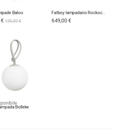
mpade Baloo
Fatboy lampadario Rockococo Transparent
 €
649,00 €
135,00 €
ponibile
lampada Bolleke