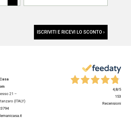
ISCRIVITI E RICEVI LO SCONTO ›
 Casa
om
4,8
/5
resso 21 –
153
tanzaro (ITALY)
Recensioni
33794
lemanicasa.it