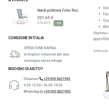
IN EVIDENZA
Ver
Nardi poltrona Folio Rocking
Nardi poltrona Folio Rocking
Des
201,65 €
Qua
246,00 €
-18%
Atm
Illumina 
CONSEGNE IN ITALIA
approfitt
SPEDIZIONE RAPIDA
Ordina per
le migliori soluzioni per una
consegna senza intoppi
BISOGNO DI AIUTO?
Chiamaci
+39 055 0621992
9:30-12:30 / 16:30-19:30
WhatsApp
+39 055 0621992