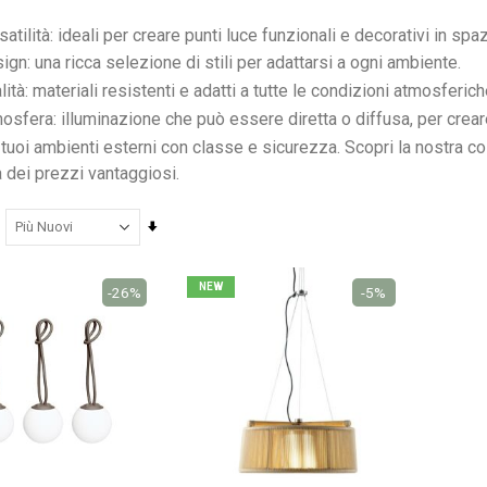
satilità: ideali per creare punti luce funzionali e decorativi in spaz
Nardi poltrona Folio Rocking
ign: una ricca selezione di stili per adattarsi a ogni ambiente.
201,65 €
201,65 €
lità: materiali resistenti e adatti a tutte le condizioni atmosferich
246,00 €
246,00 €
-18%
-18%
osfera: illuminazione che può essere diretta o diffusa, per crear
i tuoi ambienti esterni con classe e sicurezza. Scopri la nostra 
a dei prezzi vantaggiosi.
Imposta
la
direzione
NEW
-26%
-5%
crescente