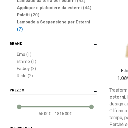
elementi
Lampade da terra per esterni
42
elementi
Applique e plafoniere da esterni
44
elementi
Paletti
20
Lampade a Sospensione per Esterni
elementi
7
BRAND
elemento
Emu
1
elemento
Ethimo
1
elementi
Fatboy
3
Eth
elementi
Redo
2
1.08
Trasforma
PREZZO
esterni
.
design ai 
Offriamo 
55.00€ - 1815.00€
tempo, per
Perché s