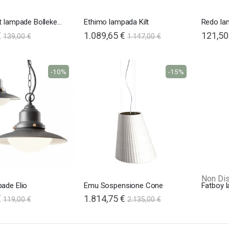
Fatboy set lampade Bolleke mini
Ethimo lampada Kilt
Redo la
€
1.089,65 €
121,50
139,00 €
1.147,00 €
-10%
-15%
Non Dis
ade Elio
Emu Sospensione Cone
Fatboy 
€
Special
1.814,75 €
119,00 €
2.135,00 €
Price