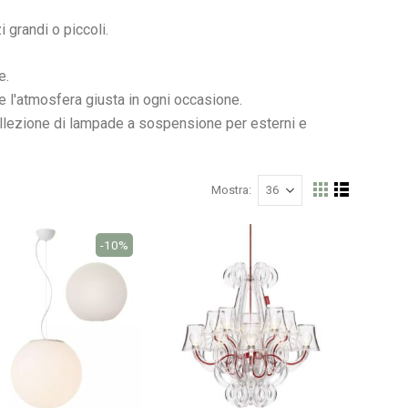
i grandi o piccoli.
Nardi poltrona Folio Rocking
e.
e l'atmosfera giusta in ogni occasione.
collezione di lampade a sospensione per esterni e
Mostra
Mostra
Griglia
Lista
come
-10%