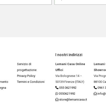
I nostri indirizzi
Servizio di
Lemani Casa Online
Lemani
progettazione
Uffici
Showro
Privacy Policy
Via Bolognese 14 –
Via Prog
amento
Termini e Condizioni
50139 Firenze (ITALY)
88100 Ca
segna
055 0621992
0961 
0550621992
info@
store@lemanicasa.it