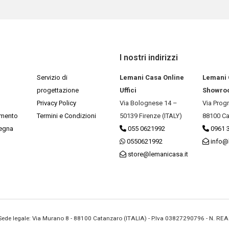
I nostri indirizzi
Servizio di
Lemani Casa Online
Lemani
progettazione
Uffici
Showro
Privacy Policy
Via Bolognese 14 –
Via Prog
amento
Termini e Condizioni
50139 Firenze (ITALY)
88100 Ca
segna
055 0621992
0961 
0550621992
info@
store@lemanicasa.it
- Sede legale: Via Murano 8 - 88100 Catanzaro (ITALIA) - P.Iva 03827290796 - N. RE