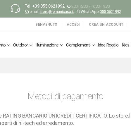
Tel.
+39 055 0621992
9:30-12:30 / 16:30-19:30
email
store@lemanicasa.it
WhatsApp
055 0621992
BENVENUTO
ACCEDI
CREA UN ACCOUNT
nto
Outdoor
Illuminazione
Complementi
Idee Regalo
Kids
Metodi di pagamento
nte RATING BANCARIO UNICREDIT CERTIFICATO. Lo store.le
sperti di hi-tech ed arredamento.