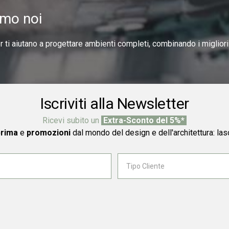
amo noi
er ti aiutano a progettare ambienti completi, combinando i miglior
Iscriviti alla Newsletter
Ricevi subito un
Extra-Sconto del 5%*
prima
e
promozioni
dal mondo del design e dell'architettura: las