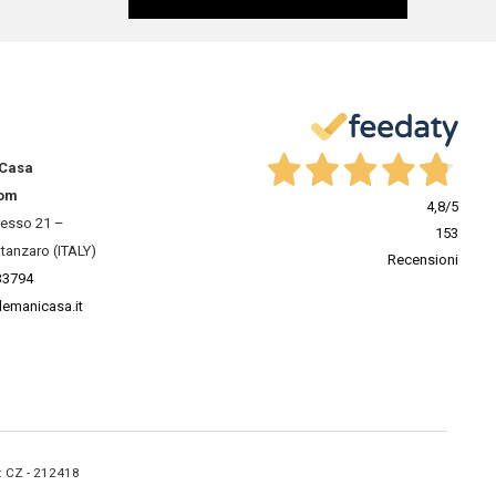
 Casa
om
4,8
/5
resso 21 –
153
tanzaro (ITALY)
Recensioni
33794
lemanicasa.it
A: CZ - 212418