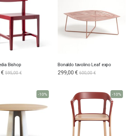
edia Bishop
Bonaldo tavolino Leaf expo
 €
299,00 €
595,00 €
600,00 €
-10%
-10%