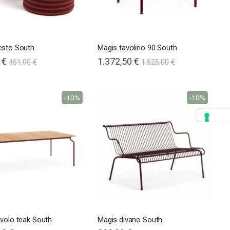
esto South
Magis tavolino 90 South
 €
1.372,50 €
451,00 €
1.525,00 €
-10%
-10%
volo teak South
Magis divano South