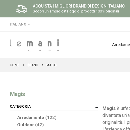
ACQUISTA I MIGLIORI BRAND DI DESIGN ITALIANO
Scopri un ampio catalogo di prodotti 100% originali
LINGUA
ITALIANO
Arredame
HOME
BRAND
MAGIS
Magis
CATEGORIA
Magis
è un'e
diventata un'
elementi
Arredamento
122
originalità. I
elementi
Outdoor
42
L'azienda off