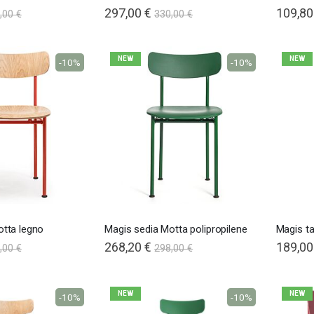
297,00 €
109,80
,00 €
330,00 €
NEW
NEW
-10%
-10%
otta legno
Magis sedia Motta polipropilene
Magis t
268,20 €
189,00
,00 €
298,00 €
NEW
NEW
-10%
-10%