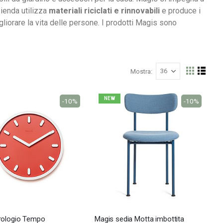
zienda utilizza
materiali riciclati e rinnovabili
e produce i
iorare la vita delle persone. I prodotti Magis sono
Mostra
Mostra
Griglia
Lista
come
NEW
-10%
-10%
Nardi poltrona Folio Rocking
rologio Tempo
Magis sedia Motta imbottita