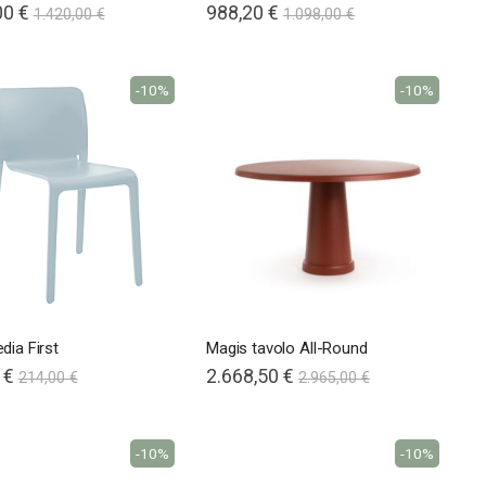
00 €
988,20 €
1.420,00 €
1.098,00 €
-10%
-10%
dia First
Magis tavolo All-Round
 €
2.668,50 €
214,00 €
2.965,00 €
-10%
-10%