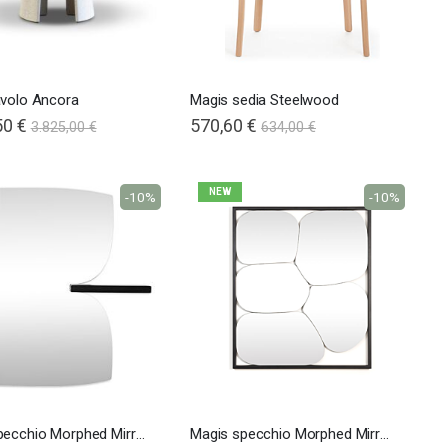
avolo Ancora
Magis sedia Steelwood
50 €
570,60 €
3.825,00 €
634,00 €
NEW
-10%
-10%
Magis specchio Morphed Mirror 4/5
Magis specchio Morphed Mirror 1/2/3