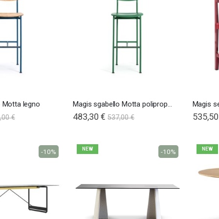
o Motta legno
Magis sgabello Motta polipropilene
Magis s
483,30 €
535,50
,00 €
537,00 €
NEW
NEW
-10%
-10%