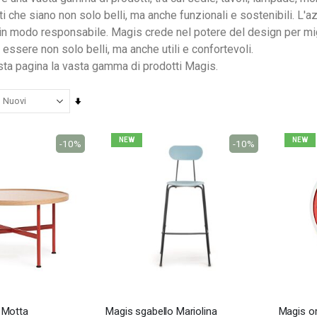
i che siano non solo belli, ma anche funzionali e sostenibili. L'a
 in modo responsabile. Magis crede nel potere del design per migl
 essere non solo belli, ma anche utili e confortevoli.
sta pagina la vasta gamma di prodotti Magis.
Imposta
la
direzione
NEW
NEW
-10%
-10%
crescente
Nardi poltrona Folio Rocking
201,65 €
201,65 €
246,00 €
246,00 €
-18%
-18%
 Motta
Magis sgabello Mariolina
Magis o