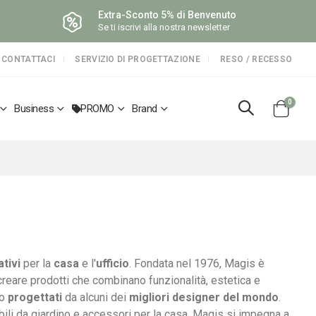
Extra-Sconto 5% di Benvenuto
Se ti iscrivi alla nostra newsletter
CONTATTACI
SERVIZIO DI PROGETTAZIONE
RESO / RECESSO
elemen
0
Business
PROMO
Brand
Cart
ativi
per la
casa
e l'
ufficio
. Fondata nel 1976, Magis è
 creare prodotti che combinano funzionalità, estetica e
no
progettati
da alcuni dei
migliori designer del mondo
.
bili da giardino e accessori per la casa. Magis si impegna a