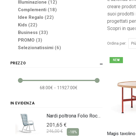
elementi
Illuminazione
12
creare prodott
elementi
Complementi
18
suoi prodotti
elementi
Idee Regalo
22
progettati per
elementi
Kids
22
Scopri in que
elementi
Business
33
elementi
PROMO
3
Ordina per
elementi
Selezionatissimi
6
NEW
PREZZO
68.00€ - 11927.00€
IN EVIDENZA
Nardi poltrona Folio Rocking
Nardi poltrona Folio Rocking
201,65 €
246,00 €
-18%
Magis tavolino