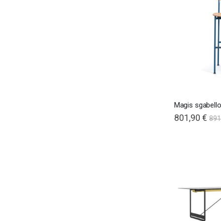
Magis sgabell
801,90 €
891