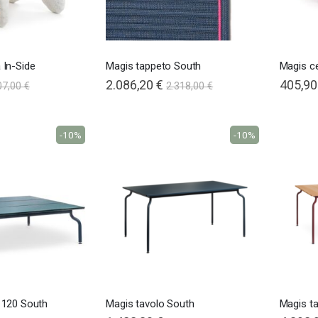
 In-Side
Magis tappeto South
Magis c
2.086,20 €
405,90
07,00 €
2.318,00 €
-10%
-10%
 120 South
Magis tavolo South
Magis ta