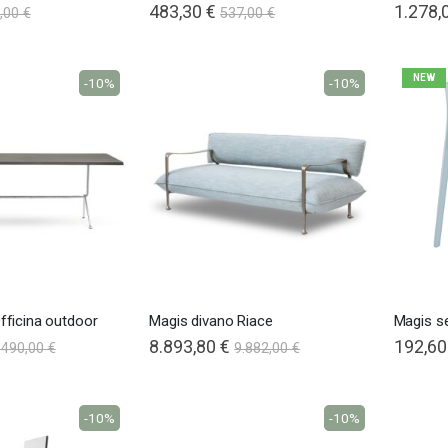
483,30 €
1.278,
,00 €
537,00 €
NEW
-10%
-10%
fficina outdoor
Magis divano Riace
Magis se
8.893,80 €
192,60
.490,00 €
9.882,00 €
-10%
-10%