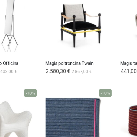
 Officina
Magis poltroncina Twain
Magis ta
2.580,30 €
441,00
.403,00 €
2.867,00 €
-10%
-10%