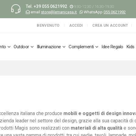
Tel.
+39 055 0621992
9:30-12:30 / 16:30-19:30
email
store@lemanicasa.it
WhatsApp
055 0621992
BENVENUTO
ACCEDI
CREA UN ACCOUNT
nto
Outdoor
Illuminazione
Complementi
Idee Regalo
Kids
ccellenza italiana che produce
mobili e oggetti di design innov
azienda leader nel settore del design, grazie alla sua capacità di
 prodotti Magis sono realizzati con
materiali di alta qualità
e so
re una vasta gamma di prodotti, tra cui sedie, tavoli, lampade, mo