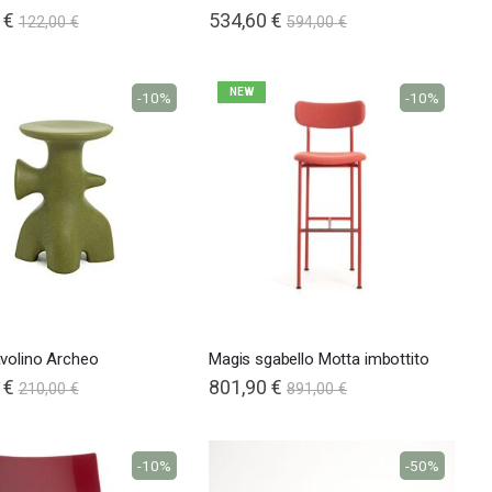
 €
534,60 €
122,00 €
594,00 €
NEW
-10%
-10%
avolino Archeo
Magis sgabello Motta imbottito
 €
801,90 €
210,00 €
891,00 €
-10%
-50%