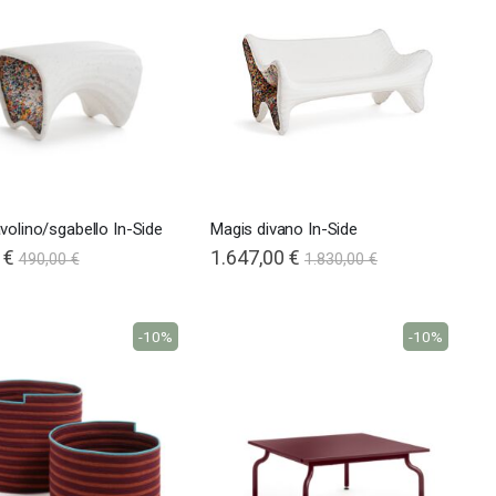
volino/sgabello In-Side
Magis divano In-Side
 €
1.647,00 €
490,00 €
1.830,00 €
-10%
-10%