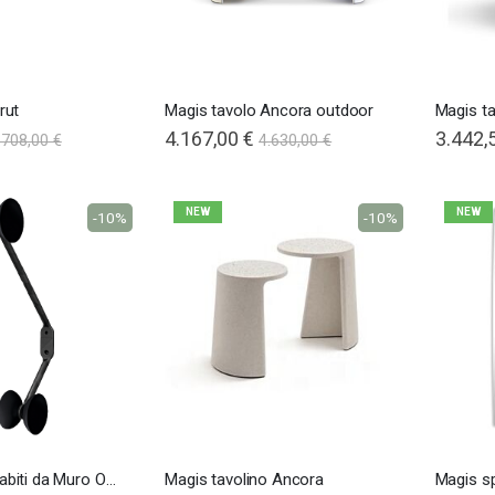
rut
Magis tavolo Ancora outdoor
Magis t
4.167,00 €
3.442,
.708,00 €
4.630,00 €
NEW
NEW
-10%
-10%
Magis Appendiabiti da Muro Officina
Magis tavolino Ancora