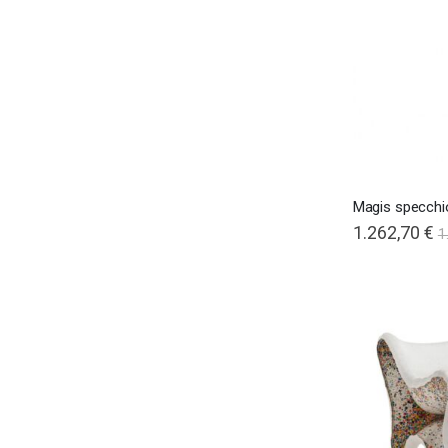
Magis specchio
Special
1.262,70 €
1
Price