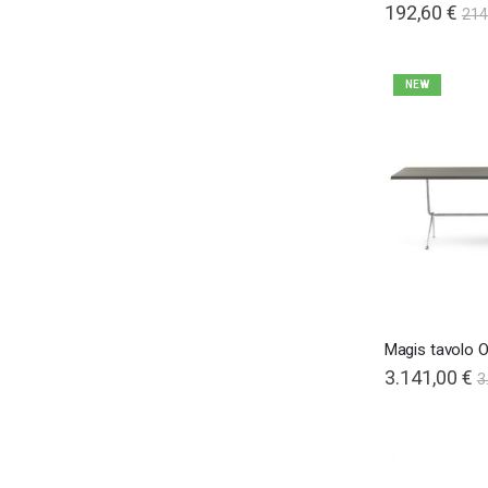
Special
192,60 €
214
Price
NEW
Magis tavolo O
3.141,00 €
3