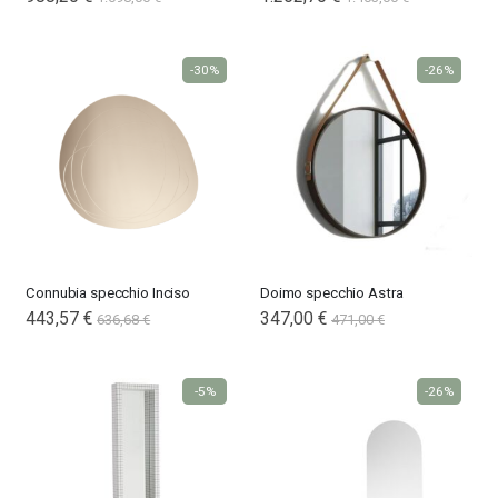
Price
-30%
-26%
Connubia specchio Inciso
Doimo specchio Astra
443,57 €
347,00 €
636,68 €
471,00 €
-5%
-26%