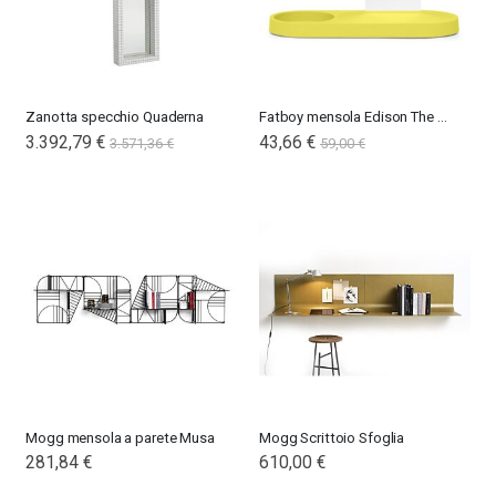
Zanotta specchio Quaderna
Fatboy mensola Edison The Petit Residence
Special
3.392,79 €
43,66 €
3.571,36 €
59,00 €
Price
Mogg mensola a parete Musa
Mogg Scrittoio Sfoglia
281,84 €
610,00 €