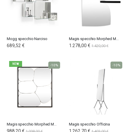
Mogg specchio Narciso
Magis specchio Morphed Mirror 4/5
689,52 €
1.278,00 €
1.420,00 €
NEW
-10%
-10%
Magis specchio Morphed Mirror 1/2/3
Magis specchio Officina
988,20 €
Special
1.262,70 €
1.098,00 €
1.403,00 €