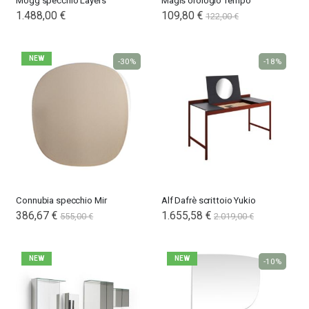
Mogg specchio Layers
Magis orologio Tempo
1.488,00 €
109,80 €
122,00 €
NEW
-30%
-18%
Connubia specchio Mir
Alf Dafrè scrittoio Yukio
386,67 €
1.655,58 €
555,00 €
2.019,00 €
NEW
NEW
-10%