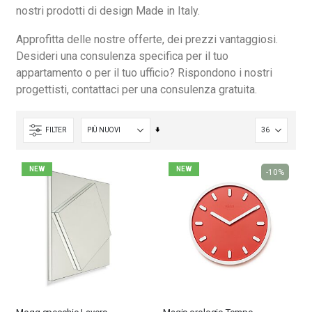
nostri prodotti di design Made in Italy.
Approfitta delle nostre offerte, dei prezzi vantaggiosi.
Desideri una consulenza specifica per il tuo
appartamento o per il tuo ufficio? Rispondono i nostri
progettisti, contattaci per una consulenza gratuita.
Imposta
FILTER
la
direzione
NEW
NEW
-10%
crescente
Nardi poltrona Folio Rocking
Nardi poltrona Folio Rocking
201,65 €
201,65 €
246,00 €
246,00 €
-18%
-18%