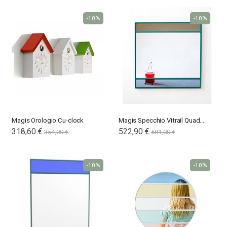
-10%
-10%
Magis Orologio Cu-clock
Magis Specchio Vitrail Quadrato
318,60 €
Special
522,90 €
354,00 €
581,00 €
Price
-10%
-10%