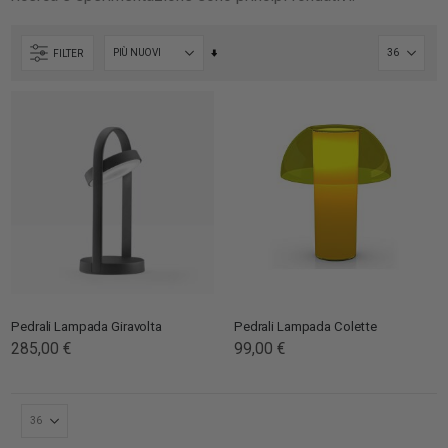
Imposta
FILTER
la
direzione
crescente
Pedrali Lampada Giravolta
Pedrali Lampada Colette
285,00 €
99,00 €