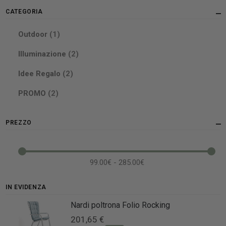
CATEGORIA
elemento
Outdoor
1
elementi
Illuminazione
2
elementi
Idee Regalo
2
elementi
PROMO
2
PREZZO
99.00€ - 285.00€
IN EVIDENZA
Nardi poltrona Folio Rocking
201,65 €