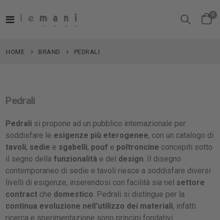
el
0
Toggle
Cart
Nav
HOME
BRAND
PEDRALI
Pedrali
Pedrali
si propone ad un pubblico internazionale per
soddisfare le
esigenze più eterogenee
, con un catalogo di
tavoli
,
sedie
e
sgabelli
,
pouf
e
poltroncine
concepiti sotto
il segno della
funzionalità
e del
design
. Il disegno
contemporaneo di sedie e tavoli riesce a soddisfare diversi
livelli di esigenze, inserendosi con facilità sia nel
settore
contract
che
domestico
. Pedrali si distingue per la
continua evoluzione nell'utilizzo dei materiali
, infatti
ricerca e sperimentazione sono principi fondativi.