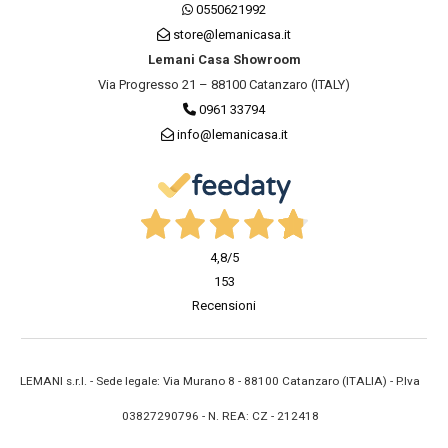
0550621992
store@lemanicasa.it
Lemani Casa Showroom
Via Progresso 21 – 88100 Catanzaro (ITALY)
0961 33794
info@lemanicasa.it
4,8
/5
153
Recensioni
LEMANI s.r.l. - Sede legale: Via Murano 8 - 88100 Catanzaro (ITALIA) - P.Iva
03827290796 - N. REA: CZ - 212418