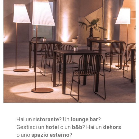
Hai un
ristorante
? Un
lounge bar
?
Gestisci un
hotel
o un
b&b
? Hai un
dehors
o uno
spazio esterno
?