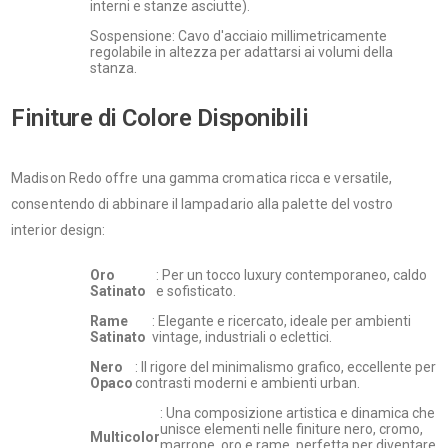
interni e stanze asciutte).
Sospensione: Cavo d'acciaio millimetricamente
regolabile in altezza per adattarsi ai volumi della
stanza.
Finiture di Colore Disponibili
Madison Redo offre una gamma cromatica ricca e versatile,
consentendo di abbinare il lampadario alla palette del vostro
interior design:
Oro
: Per un tocco luxury contemporaneo, caldo
Satinato
e sofisticato.
Rame
: Elegante e ricercato, ideale per ambienti
Satinato
vintage, industriali o eclettici.
Nero
: Il rigore del minimalismo grafico, eccellente per
Opaco
contrasti moderni e ambienti urban.
: Una composizione artistica e dinamica che
unisce elementi nelle finiture nero, cromo,
Multicolor
marrone, oro e rame, perfetta per diventare