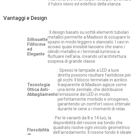
il fulcro visivo ed eclettico della stanza.
Vantaggi e Design
: Il design basato su sottili elementi tubolari
metallici permette a Madison di occupare lo
Silhouette
spazio in modo leggero e slanciato. I cavi in
Filiforme
acciaio quasi invisibili lasciano che siano i
ed
cilindri metallici e i terminali luminosi a
Elegante
fluttuare nell'aria, creando un'architettura
sospesa di grande classe.
: Spesso le lampade a LED a luce
diretta possono risultare fastidiose per
gli occhi. Il blocco terminale in acrilico
Tecnologia
trasparente di Madison agisce come
Ottica Anti-
una lente zenitale, che distribuisce
Abbagliamento
l'emissione dei LED in modo
perfettamente morbido e omogeneo,
garantendo un comfort visivo ottimale
durante le cene o i momenti di relax.
: Per le varianti da 8 e 14 luci, la
disponibilità del rosone sia tondo che
quadrato risolve ogni vincolo geometrico
Flessibilità
dell'arredamento. Il rosone tondo è ideale
di