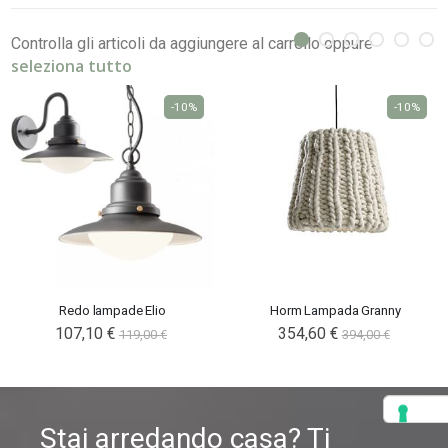
Controlla gli articoli da aggiungere al carrello oppure
seleziona tutto
-10%
-10%
Redo lampade Elio
Horm Lampada Granny
107,10 €
354,60 €
119,00 €
394,00 €
Stai arredando casa? Ti