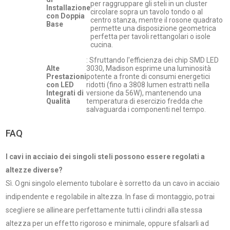
per raggruppare gli steli in un cluster
Installazione
circolare sopra un tavolo tondo o al
con Doppia
centro stanza, mentre il rosone quadrato
Base
permette una disposizione geometrica
perfetta per tavoli rettangolari o isole
cucina.
: Sfruttando l'efficienza dei chip SMD LED
Alte
3030, Madison esprime una luminosità
Prestazioni
potente a fronte di consumi energetici
con LED
ridotti (fino a 3808 lumen estratti nella
Integrati di
versione da 56W), mantenendo una
Qualità
temperatura di esercizio fredda che
salvaguarda i componenti nel tempo.
FAQ
I cavi in acciaio dei singoli steli possono essere regolati a
altezze diverse?
Sì. Ogni singolo elemento tubolare è sorretto da un cavo in acciaio
indipendente e regolabile in altezza. In fase di montaggio, potrai
scegliere se allineare perfettamente tutti i cilindri alla stessa
altezza per un effetto rigoroso e minimale, oppure sfalsarli ad