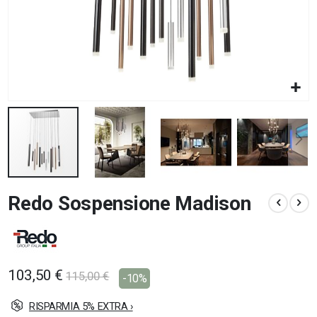
Vai
Redo Sospensione Madison
all'inizio
della
galleria
di
immagini
103,50 €
115,00 €
-10%
RISPARMIA 5% EXTRA ›