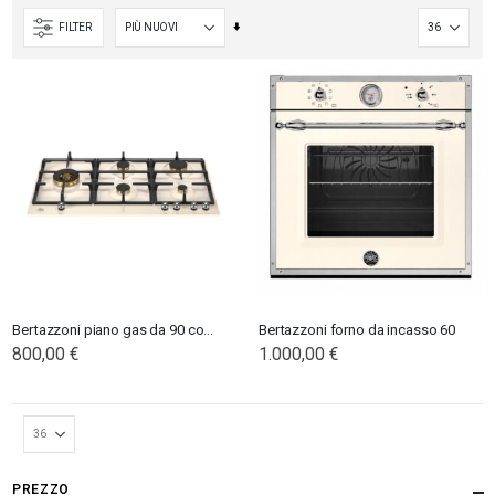
Imposta
FILTER
la
direzione
crescente
Bertazzoni piano gas da 90 con dual wok laterale
Bertazzoni forno da incasso 60
800,00 €
1.000,00 €
PREZZO