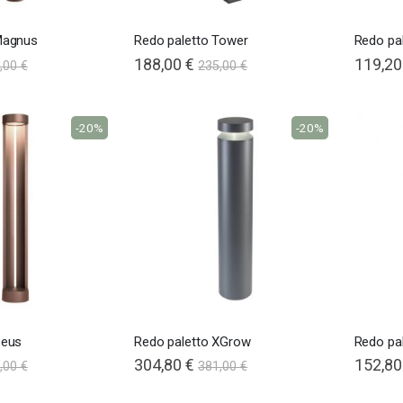
Magnus
Redo paletto Tower
Redo pal
188,00 €
119,20
,00 €
235,00 €
-20%
-20%
Zeus
Redo paletto XGrow
Redo pal
304,80 €
152,80
,00 €
381,00 €