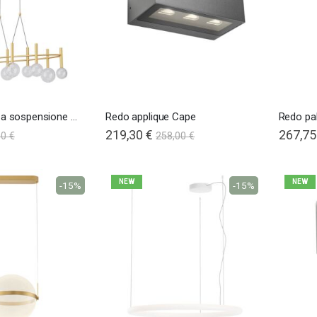
Redo lampada a sospensione Bolla
Redo applique Cape
Redo pa
219,30 €
267,75
00 €
258,00 €
NEW
NEW
-15%
-15%