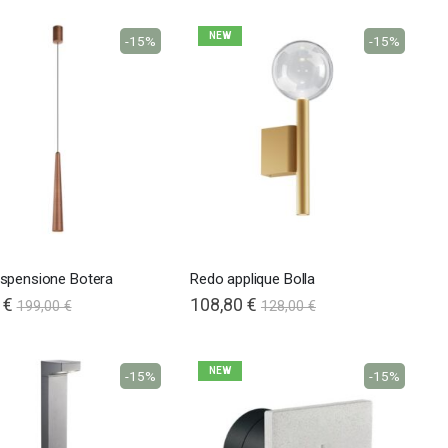
NEW
-15%
-15%
spensione Botera
Redo applique Bolla
 €
108,80 €
199,00 €
128,00 €
NEW
-15%
-15%