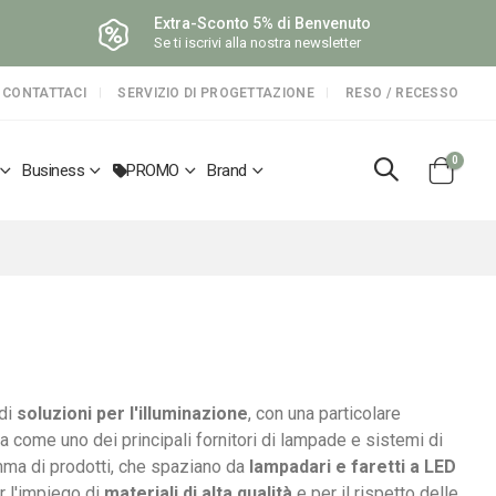
Extra-Sconto 5% di Benvenuto
Se ti iscrivi alla nostra newsletter
CONTATTACI
SERVIZIO DI PROGETTAZIONE
RESO / RECESSO
elemen
0
Business
PROMO
Brand
Cart
 di
soluzioni per l'illuminazione
, con una particolare
a come uno dei principali fornitori di lampade e sistemi di
amma di prodotti, che spaziano da
lampadari e faretti a LED
r l'impiego di
materiali di alta qualità
e per il rispetto delle