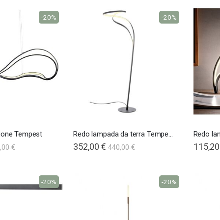
-20%
-20%
ione Tempest
Redo lampada da terra Tempest
352,00 €
115,20
,00 €
440,00 €
-20%
-20%