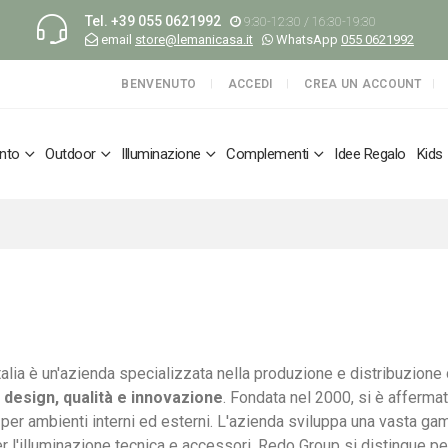
Tel.
+39 055 0621992
9:30-12:30 / 16:30-19:30
email
store@lemanicasa.it
WhatsApp
055 0621992
BENVENUTO
ACCEDI
CREA UN ACCOUNT
nto
Outdoor
Illuminazione
Complementi
Idee Regalo
Kids
alia è un'azienda specializzata nella produzione e distribuzione
 design, qualità e innovazione
. Fondata nel 2000, si è affermat
 per ambienti interni ed esterni. L'azienda sviluppa una vasta g
er l'illuminazione tecnica e accessori. Redo Group si distingue pe