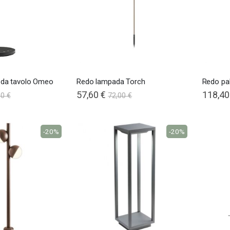
 da tavolo Omeo
Redo lampada Torch
Redo pa
57,60 €
118,40
00 €
72,00 €
-20%
-20%