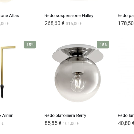
one Atlas
Redo sospensione Halley
Redo pal
268,60 €
178,50
,00 €
316,00 €
-15%
-15%
o Armin
Redo plafoniera Berry
Redo la
85,85 €
Special
40,80 
 €
101,00 €
Price