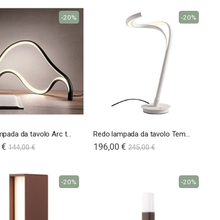
-20%
-20%
Redo lampada da tavolo Arc tempest
Redo lampada da tavolo Tempest
 €
196,00 €
144,00 €
245,00 €
-20%
-20%