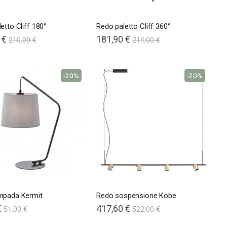
etto Cliff 180°
Redo paletto Cliff 360°
 €
181,90 €
210,00 €
214,00 €
-20%
-20%
mpada Kermit
Redo sospensione Kobe
€
417,60 €
51,00 €
522,00 €