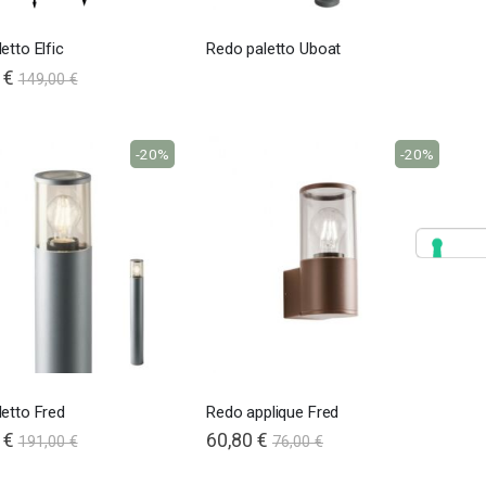
etto Elfic
Redo paletto Uboat
 €
149,00 €
-20%
-20%
etto Fred
Redo applique Fred
 €
60,80 €
191,00 €
76,00 €