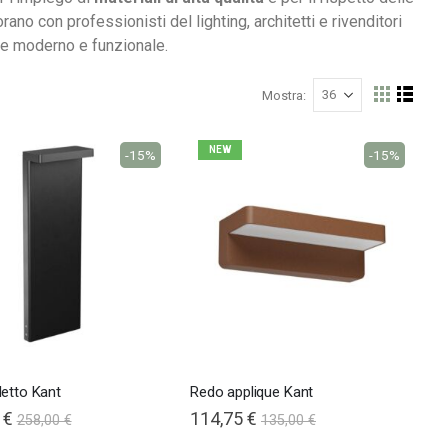
no con professionisti del lighting, architetti e rivenditori
le moderno e funzionale​.
Mostra
Mostra
Griglia
Lista
come
NEW
-15%
-15%
Nardi poltrona Folio Rocking
etto Kant
Redo applique Kant
 €
114,75 €
258,00 €
135,00 €