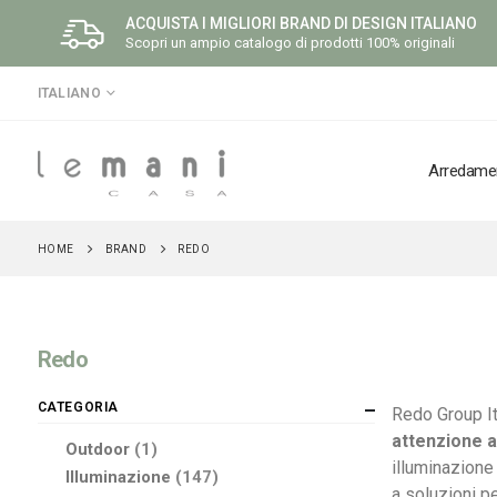
ACQUISTA I MIGLIORI BRAND DI DESIGN ITALIANO
Scopri un ampio catalogo di prodotti 100% originali
LINGUA
ITALIANO
Arredame
HOME
BRAND
REDO
Redo
CATEGORIA
Redo Group It
attenzione a
elemento
Outdoor
1
illuminazione
elementi
Illuminazione
147
a soluzioni p