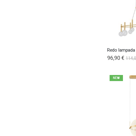
96,90 €
114,
NEW