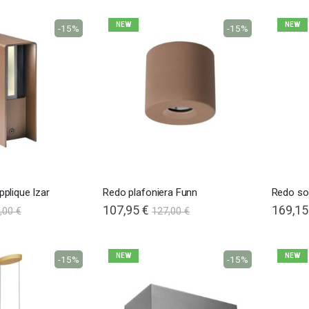
NEW
NEW
-15%
-15%
pplique Izar
Redo plafoniera Funn
Redo so
107,95 €
169,15
,00 €
127,00 €
NEW
NEW
-15%
-15%