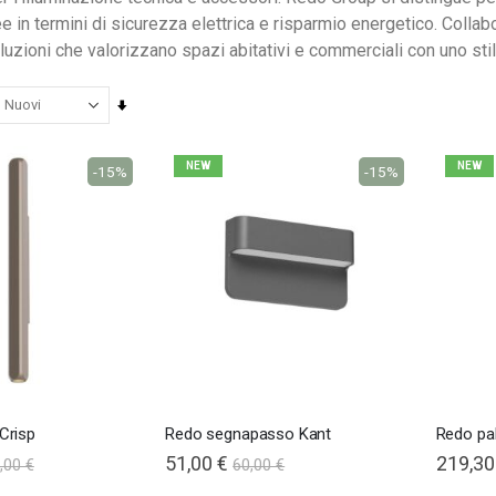
in termini di sicurezza elettrica e risparmio energetico. Collabora
oluzioni che valorizzano spazi abitativi e commerciali con uno sti
Imposta
la
direzione
NEW
NEW
-15%
-15%
crescente
Nardi poltrona Folio Rocking
201,65 €
201,65 €
246,00 €
246,00 €
-18%
-18%
Crisp
Redo segnapasso Kant
Redo pal
51,00 €
219,30
,00 €
60,00 €