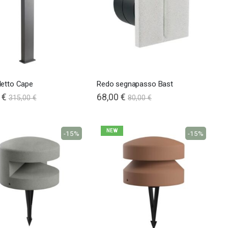
letto Cape
Redo segnapasso Bast
 €
68,00 €
315,00 €
80,00 €
NEW
-15%
-15%