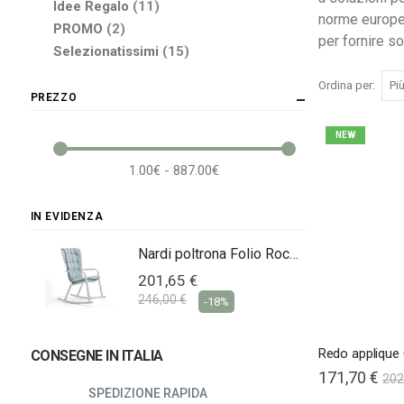
elementi
Idee Regalo
11
norme europee 
elementi
PROMO
2
per fornire s
elementi
Selezionatissimi
15
Ordina per
PREZZO
NEW
1.00€ - 887.00€
IN EVIDENZA
Nardi poltrona Folio Rocking
Nardi poltrona Folio Rocking
201,65 €
246,00 €
-18%
Redo applique 
CONSEGNE IN ITALIA
171,70 €
202
SPEDIZIONE RAPIDA