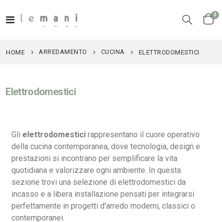
el
0
Toggle
Cart
Nav
ARREDAMENTO
CUCINA
HOME
ELETTRODOMESTICI
Elettrodomestici
Gli
elettrodomestici
rappresentano il cuore operativo
della cucina contemporanea, dove tecnologia, design e
prestazioni si incontrano per semplificare la vita
Nardi poltrona Folio Rocking
Nardi poltrona Folio Rocking
quotidiana e valorizzare ogni ambiente. In questa
201,65 €
201,65 €
sezione trovi una selezione di elettrodomestici da
246,00 €
246,00 €
-18%
-18%
incasso e a libera installazione pensati per integrarsi
perfettamente in progetti d'arredo moderni, classici o
contemporanei.