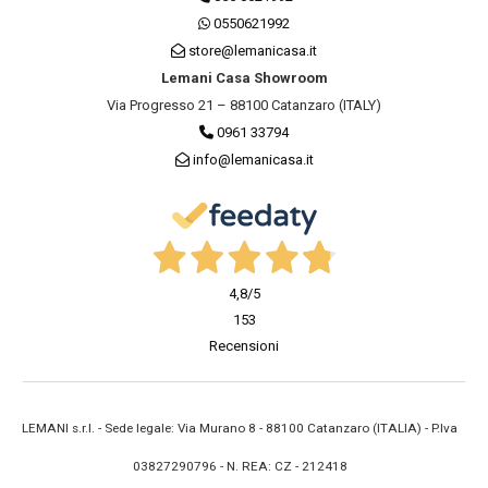
0550621992
store@lemanicasa.it
Lemani Casa Showroom
Via Progresso 21 – 88100 Catanzaro (ITALY)
0961 33794
info@lemanicasa.it
4,8
/5
153
Recensioni
LEMANI s.r.l. - Sede legale: Via Murano 8 - 88100 Catanzaro (ITALIA) - P.Iva
03827290796 - N. REA: CZ - 212418