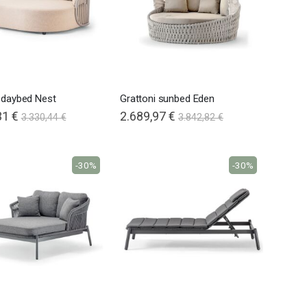
 daybed Nest
Grattoni sunbed Eden
31 €
2.689,97 €
3.330,44 €
3.842,82 €
-30%
-30%