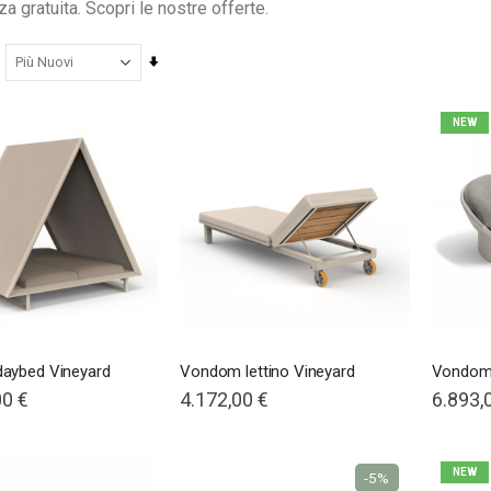
a gratuita. Scopri le nostre offerte.
Imposta
la
direzione
NEW
crescente
Nardi poltrona Folio Rocking
201,65 €
201,65 €
246,00 €
246,00 €
-18%
-18%
aybed Vineyard
Vondom lettino Vineyard
Vondom
00 €
4.172,00 €
6.893,
NEW
-5%