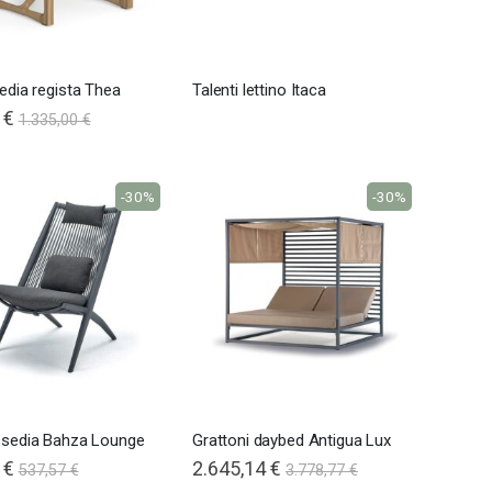
sedia regista Thea
Talenti lettino Itaca
 €
1.335,00 €
-30%
-30%
i sedia Bahza Lounge
Grattoni daybed Antigua Lux
 €
Special
2.645,14 €
537,57 €
3.778,77 €
Price