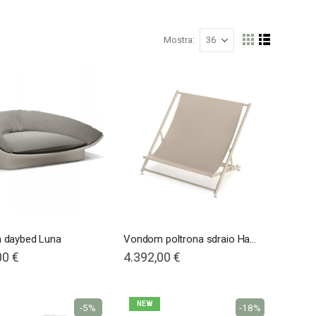
Mostra
Mostra
Griglia
Lista
come
Nardi poltrona Folio Rocking
 daybed Luna
Vondom poltrona sdraio Hamptons
00 €
4.392,00 €
NEW
-5%
-18%