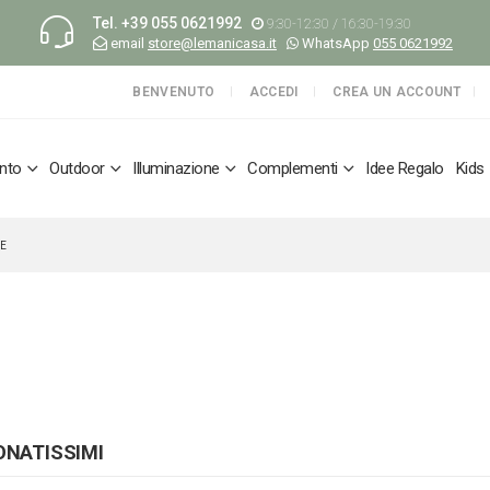
Tel.
+39 055 0621992
9:30-12:30 / 16:30-19:30
email
store@lemanicasa.it
WhatsApp
055 0621992
BENVENUTO
ACCEDI
CREA UN ACCOUNT
nto
Outdoor
Illuminazione
Complementi
Idee Regalo
Kids
GE
ONATISSIMI