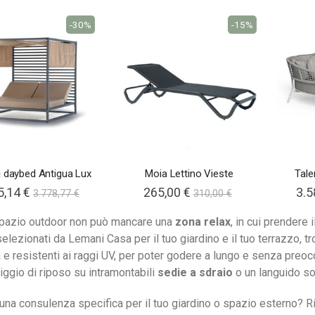
-30%
-15%
i daybed Antigua Lux
Moia Lettino Vieste
Tale
l
5,14 €
265,00 €
3.5
3.778,77 €
310,00 €
spazio outdoor non può mancare una
zona relax
, in cui prendere i
selezionati da Lemani Casa per il tuo giardino e il tuo terrazzo, tro
 e resistenti ai raggi UV, per poter godere a lungo e senza preoc
ggio di riposo su intramontabili
sedie a sdraio
o un languido so
una consulenza specifica per il tuo giardino o spazio esterno? Ri