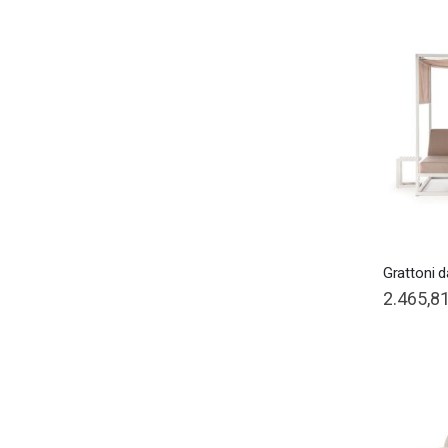
Grattoni 
Special
2.465,81
Price