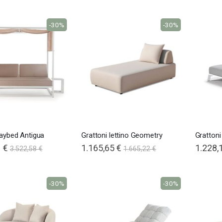
-30%
-30%
daybed Antigua
Grattoni lettino Geometry
Grattoni 
 €
Special
1.165,65 €
1.228,
3.522,58 €
1.665,22 €
Price
-30%
-30%