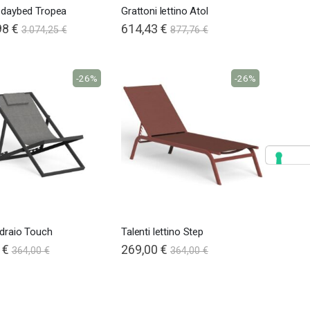
i daybed Tropea
Grattoni lettino Atol
98 €
614,43 €
3.074,25 €
877,76 €
-26%
-26%
sdraio Touch
Talenti lettino Step
 €
269,00 €
364,00 €
364,00 €