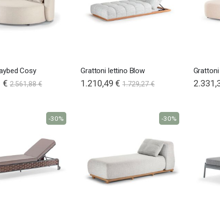
daybed Cosy
Grattoni lettino Blow
Grattoni
 €
Special
1.210,49 €
Special
2.331,
2.561,88 €
1.729,27 €
Price
Price
-30%
-30%