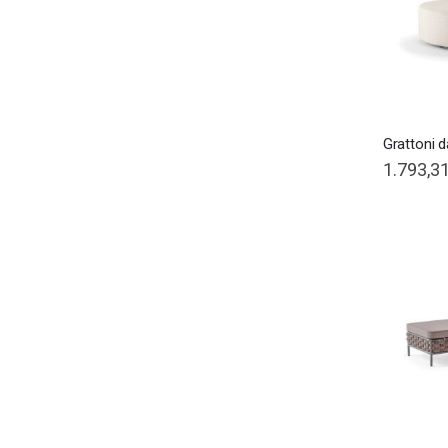
Grattoni 
Special
1.793,31
Price