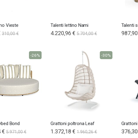
ino Vieste
Talenti lettino Nami
Talenti 
€
4.220,96 €
987,90
310,00 €
5.704,00 €
-26%
-30%
aybed Bond
Grattoni poltrona Leaf
Gratton
 €
1.372,18 €
Special
376,30
5.971,00 €
1.960,26 €
Price