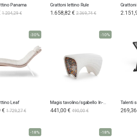
lettino Panama
Grattoni lettino Rule
Gratton
€
Special
1.658,82 €
2.151,
1.204,29 €
2.369,74 €
Price
-30%
-10%
ettino Leaf
Magis tavolino/sgabello In-Side
Talenti 
 €
441,00 €
269,36
1.729,27 €
490,00 €
-18%
-18%