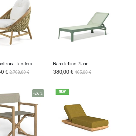
poltrona Teodora
Nardi lettino Plano
60 €
380,00 €
2.708,00 €
465,00 €
NEW
-26%