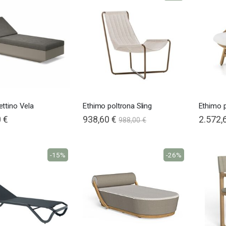
ttino Vela
Ethimo poltrona Sling
Ethimo 
 €
938,60 €
2.572,
988,00 €
-15%
-26%