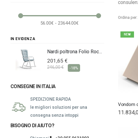
consulenz
elementi
Talenti
32
elemento
Varaschin
1
Ordina per
elementi
Vermobil
5
56.00€ - 23644.00€
elementi
Vondom
5
NEW
IN EVIDENZA
Nardi poltrona Folio Rocking
Nardi poltrona Folio Rocking
201,65 €
246,00 €
-18%
CONSEGNE IN ITALIA
SPEDIZIONE RAPIDA
Vondom d
le migliori soluzioni per una
11.834,
consegna senza intoppi
BISOGNO DI AIUTO?