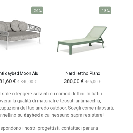
-26%
-18%
nti daybed Moon Alu
Nardi lettino Plano
81,60 €
380,00 €
4.840,00 €
465,00 €
l sole o leggere sdraiati su comodi lettini. In tutti i
verai la qualità di materiali e tessuti antimacchia,
cupazioni del tuo arredo outdoor. Scegli come rilassarti:
nnellino su
daybed
a cui nessuno saprà resistere!
spondono i nostri progettisti, contattaci per una