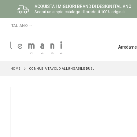
ACQUISTA I MIGLIORI BRAND DI DESIGN ITALIANO
Scopri un ampio catalogo di prodotti 100% originali
LINGUA
ITALIANO
Arredame
HOME
CONNUBIA TAVOLO ALLUNGABILE DUEL
Vai
alla
fine
della
galleria
di
immagini