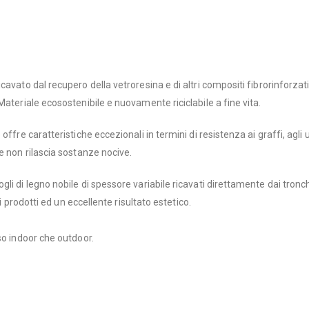
icavato dal recupero della vetroresina e di altri compositi fibrorinfor
Materiale ecosostenibile e nuovamente riciclabile a fine vita.
re caratteristiche eccezionali in termini di resistenza ai graffi, agli urti
e non rilascia sostanze nocive.
 di legno nobile di spessore variabile ricavati direttamente dai tronchi 
ai prodotti ed un eccellente risultato estetico.
so indoor che outdoor.