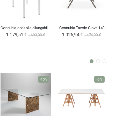
Connubia consolle allungabile Artic
Connubia Tavolo Giove 140
1.179,51 €
1.026,94 €
1.693,00 €
1.474,00 €
-10%
-5%