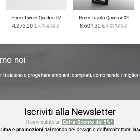
Horm Tavolo Quadror 02
Horm Tavolo Quadror 03
4.273,20 €
8.601,30 €
4.748,00 €
9.557,00 €
amo noi
er ti aiutano a progettare ambienti completi, combinando i miglior
Iscriviti alla Newsletter
Ricevi subito un
Extra-Sconto del 5%*
prima
e
promozioni
dal mondo del design e dell'architettura: las