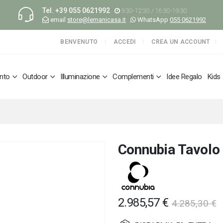
Tel.
+39 055 0621992
9:30-12:30 / 16:30-19:30
email
store@lemanicasa.it
WhatsApp
055 0621992
BENVENUTO
ACCEDI
CREA UN ACCOUNT
nto
Outdoor
Illuminazione
Complementi
Idee Regalo
Kids
Connubia Tavolo 
2.985,57 €
4.285,30 €