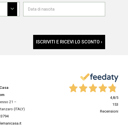
ISCRIVITI E RICEVI LO SCONTO ›
 Casa
om
4,8
/5
resso 21 –
153
tanzaro (ITALY)
Recensioni
33794
lemanicasa.it