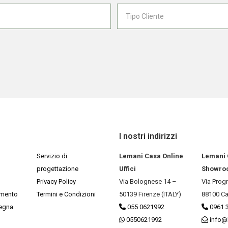
I nostri indirizzi
Servizio di
Lemani Casa Online
Lemani
progettazione
Uffici
Showro
Privacy Policy
Via Bolognese 14 –
Via Prog
amento
Termini e Condizioni
50139 Firenze (ITALY)
88100 Ca
segna
055 0621992
0961 
0550621992
info@