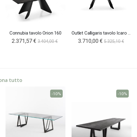
Connubia tavolo Orion 160
Outlet Calligaris tavolo Icaro sagomato
2.371,57 €
3.710,00 €
3.404,00 €
5.325,10 €
ona tutto
-10%
-10%