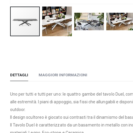
Vai
all'inizio
della
galleria
di
DETTAGLI
MAGGIORI INFORMAZIONI
immagini
Uno per tutti e tutti per uno: le quattro gambe del tavolo Duel, com
alle estremità. I piani di appoggio, sia fissi che allungabili e disp
outdoor.
Il design scultoreo è giocato sui contrasti tra il dinamismo del bas
Il Tavolo Duel è caratterizzato da un basamento in metallo con inc
materiali: Legno, Eco-stone e Ceramica.