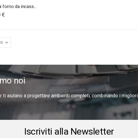
Bertazzoni forno da incasso 60
 €
amo noi
er ti aiutano a progettare ambienti completi, combinando i miglior
Iscriviti alla Newsletter