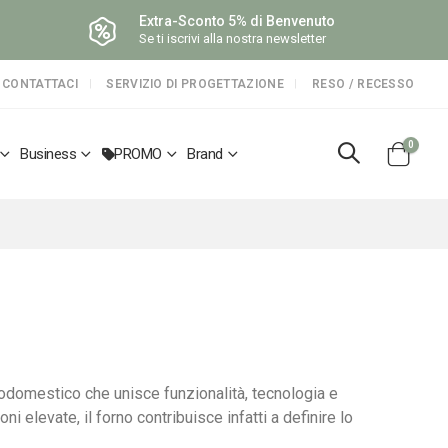
Extra-Sconto 5% di Benvenuto
Se ti iscrivi alla nostra newsletter
CONTATTACI
SERVIZIO DI PROGETTAZIONE
RESO / RECESSO
elemen
0
Business
PROMO
Brand
Cart
trodomestico che unisce funzionalità, tecnologia e
ni elevate, il forno contribuisce infatti a definire lo