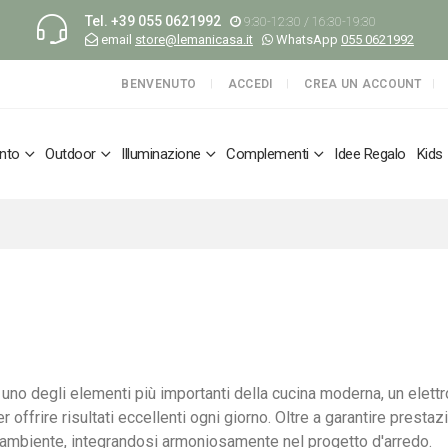
Tel.
+39 055 0621992
9:30-12:30 / 16:30-19:30
email
store@lemanicasa.it
WhatsApp
055 0621992
BENVENUTO
ACCEDI
CREA UN ACCOUNT
nto
Outdoor
Illuminazione
Complementi
Idee Regalo
Kids
è uno degli elementi più importanti della cucina moderna, un elet
 offrire risultati eccellenti ogni giorno. Oltre a garantire prestazio
l'ambiente, integrandosi armoniosamente nel progetto d'arredo.