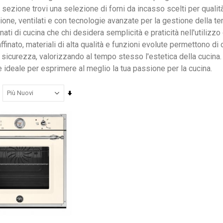
 sezione trovi una selezione di forni da incasso scelti per qualità c
ione, ventilati e con tecnologie avanzate per la gestione della te
ati di cucina che chi desidera semplicità e praticità nell'utilizzo
ffinato, materiali di alta qualità e funzioni evolute permettono di
Nardi poltrona Folio Rocking
icurezza, valorizzando al tempo stesso l'estetica della cucina. S
201,65 €
201,65 €
 ideale per esprimere al meglio la tua passione per la cucina.
246,00 €
246,00 €
-18%
-18%
Imposta
la
direzione
crescente