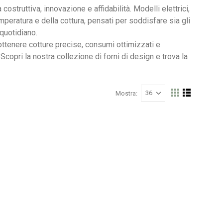
ostruttiva, innovazione e affidabilità. Modelli elettrici,
mperatura e della cottura, pensati per soddisfare sia gli
 quotidiano.
 ottenere cotture precise, consumi ottimizzati e
Nardi poltrona Folio Rocking
copri la nostra collezione di forni di design e trova la
Mostra
Mostra
Griglia
Lista
come