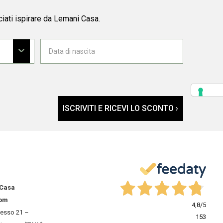
ciati ispirare da Lemani Casa.
ISCRIVITI E RICEVI LO SCONTO ›
 Casa
om
4,8
/5
resso 21 –
153