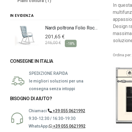
elemento
Piani cottura
1
In questa
multifunz
IN EVIDENZA
appassion
Design ra
Nardi poltrona Folio Rocking
Nardi poltrona Folio Rocking
massima s
201,65 €
soluzione
246,00 €
-18%
Ordina per
CONSEGNE IN ITALIA
SPEDIZIONE RAPIDA
le migliori soluzioni per una
consegna senza intoppi
BISOGNO DI AIUTO?
Chiamaci
+39 055 0621992
9:30-12:30 / 16:30-19:30
WhatsApp
+39 055 0621992