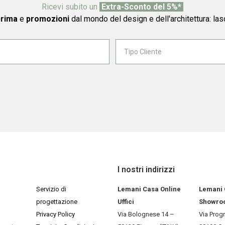
Ricevi subito un
Extra-Sconto del 5%*
prima
e
promozioni
dal mondo del design e dell'architettura: las
I nostri indirizzi
Servizio di
Lemani Casa Online
Lemani
progettazione
Uffici
Showro
Privacy Policy
Via Bolognese 14 –
Via Prog