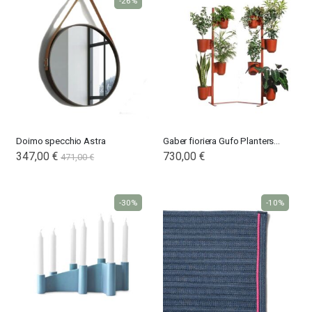
-26%
Doimo specchio Astra
Gaber fioriera Gufo Planters Kit1
347,00 €
730,00 €
471,00 €
-30%
-10%