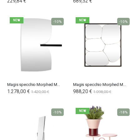
229,84 €
689,52 €
NEW
NEW
-10%
-10%
Magis specchio Morphed Mirror 4/5
Magis specchio Morphed Mirror 1/2/3
1.278,00 €
988,20 €
1.420,00 €
1.098,00 €
NEW
-10%
-18%