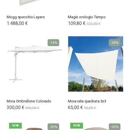
Mogg specchio Layers
Magis orologio Tempo
1.488,00 €
109,80 €
122,00 €
-18%
-28%
Moia Ombrellone Colorado
Moia vela quadrata 3x3
300,00 €
Special
65,00 €
366,00 €
90,00 €
Price
NEW
NEW
-30%
-30%