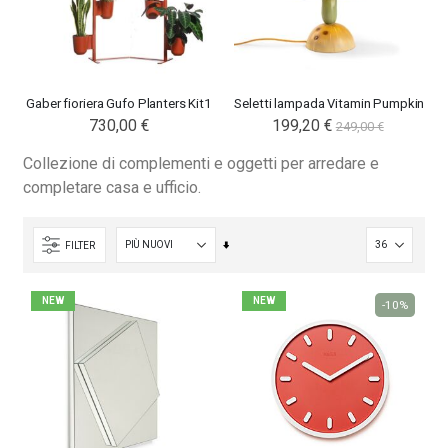
Gaber fioriera Gufo Planters Kit1
Seletti lampada Vitamin Pumpkin
730,00 €
Special
199,20 €
249,00 €
Price
Collezione di complementi e oggetti per arredare e
completare casa e ufficio.
Imposta
FILTER
la
direzione
NEW
NEW
-10%
crescente
Nardi poltrona Folio Rocking
Nardi poltrona Folio Rocking
201,65 €
201,65 €
246,00 €
246,00 €
-18%
-18%