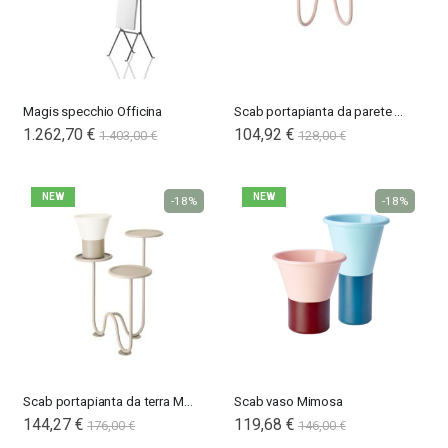
Magis specchio Officina
Scab portapianta da parete Mimosa
Special
1.262,70 €
104,92 €
1.403,00 €
128,00 €
Price
NEW
NEW
-18%
-18%
Scab portapianta da terra Mimosa
Scab vaso Mimosa
144,27 €
119,68 €
176,00 €
146,00 €