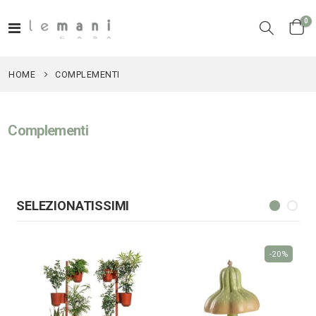
el
0
Toggle
Cart
Nav
HOME
COMPLEMENTI
Complementi
SELEZIONATISSIMI
-20%