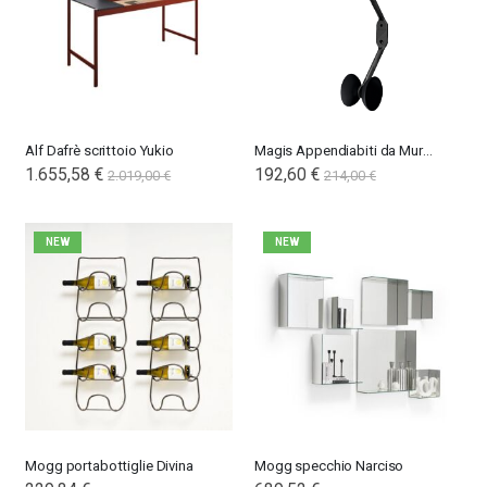
Alf Dafrè scrittoio Yukio
Magis Appendiabiti da Muro Officina
1.655,58 €
Special
192,60 €
2.019,00 €
214,00 €
Price
NEW
NEW
Mogg portabottiglie Divina
Mogg specchio Narciso