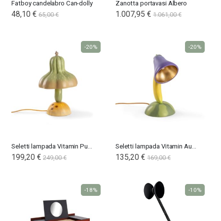
Fatboy candelabro Can-dolly
Zanotta portavasi Albero
48,10 €
1.007,95 €
65,00 €
1.061,00 €
-20%
-20%
Seletti lampada Vitamin Pumpkin
Seletti lampada Vitamin Aubergine
Special
199,20 €
Special
135,20 €
249,00 €
169,00 €
Price
Price
-18%
-10%