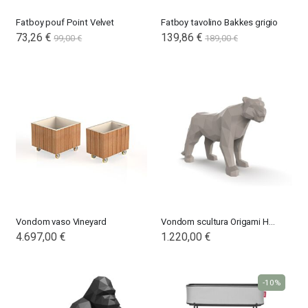
Fatboy pouf Point Velvet
Fatboy tavolino Bakkes grigio
Special
73,26 €
Special
139,86 €
99,00 €
189,00 €
Price
Price
Vondom vaso Vineyard
Vondom scultura Origami Hyou
4.697,00 €
1.220,00 €
-10%