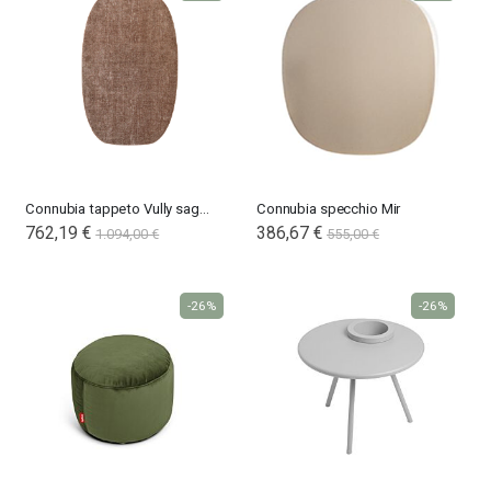
Connubia tappeto Vully sagomato
Connubia specchio Mir
762,19 €
386,67 €
1.094,00 €
555,00 €
-26%
-26%