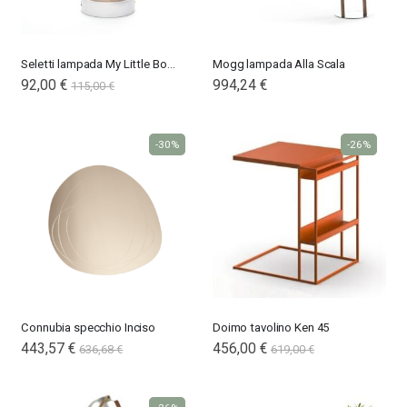
Seletti lampada My Little Bonfire
Mogg lampada Alla Scala
Special
92,00 €
994,24 €
115,00 €
Price
-30%
-26%
Connubia specchio Inciso
Doimo tavolino Ken 45
443,57 €
456,00 €
636,68 €
619,00 €