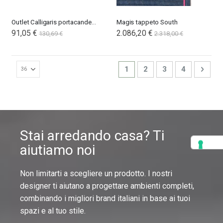
Outlet Calligaris portacandele Cathedral
Magis tappeto South
91,05 €
2.086,20 €
130,69 €
2.318,00 €
Pagina
Attualmente stai leggendo l
Pagina
Pagina
Pagina
Pagin
Succ
1
2
3
4
Stai arredando casa? Ti
aiutiamo noi
Non limitarti a scegliere un prodotto. I nostri
designer ti aiutano a progettare ambienti completi,
combinando i migliori brand italiani in base ai tuoi
spazi e al tuo stile.