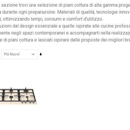
 sezione trovi una selezione di piani cottura di alta gamma proget
 durante ogni preparazione. Materiali di qualità, tecnologie innova
i, ottimizzando tempi, consumi e comfort d'utilizzo.
uzioni dal design essenziale a quelle ispirate alle cucine profess
Nardi poltrona Folio Rocking
ente negli spazi contemporanei e accompagnarti nella realizzazion
201,65 €
201,65 €
e di piani cottura e lasciati ispirare dalle proposte dei migliori br
246,00 €
246,00 €
-18%
-18%
Imposta
la
direzione
crescente