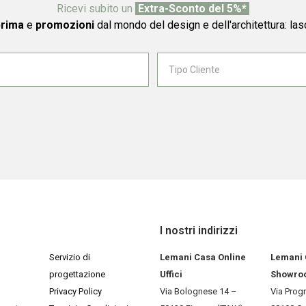
Ricevi subito un
Extra-Sconto del 5%*
prima
e
promozioni
dal mondo del design e dell'architettura: las
I nostri indirizzi
Servizio di
Lemani Casa Online
Lemani
progettazione
Uffici
Showro
Privacy Policy
Via Bolognese 14 –
Via Prog