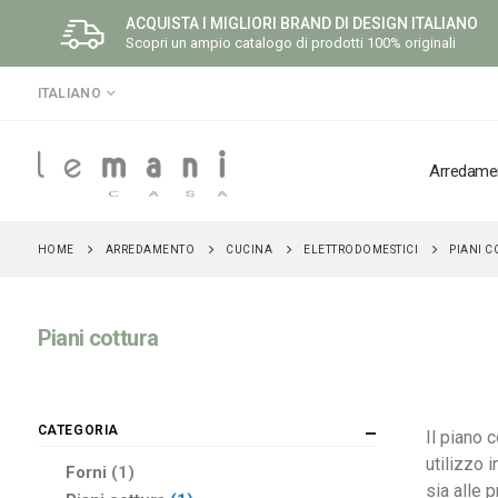
ACQUISTA I MIGLIORI BRAND DI DESIGN ITALIANO
Scopri un ampio catalogo di prodotti 100% originali
LINGUA
ITALIANO
Arredame
ARREDAMENTO
CUCINA
ELETTRODOMESTICI
HOME
PIANI C
Piani cottura
CATEGORIA
Il piano c
utilizzo 
elemento
Forni
1
sia alle p