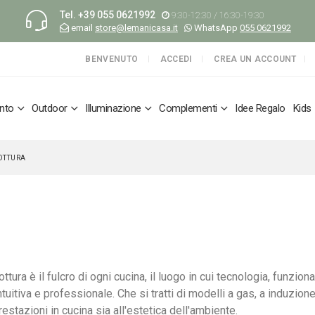
Tel.
+39 055 0621992
9:30-12:30 / 16:30-19:30
email
store@lemanicasa.it
WhatsApp
055 0621992
BENVENUTO
ACCEDI
CREA UN ACCOUNT
nto
Outdoor
Illuminazione
Complementi
Idee Regalo
Kids
OTTURA
ottura è il fulcro di ogni cucina, il luogo in cui tecnologia, funzio
intuitiva e professionale. Che si tratti di modelli a gas, a induzion
restazioni in cucina sia all'estetica dell'ambiente.