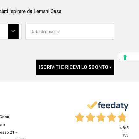
ciati ispirare da Lemani Casa.
ISCRIVITI E RICEVI LO SCONTO ›
 Casa
om
4,8
/5
resso 21 –
153