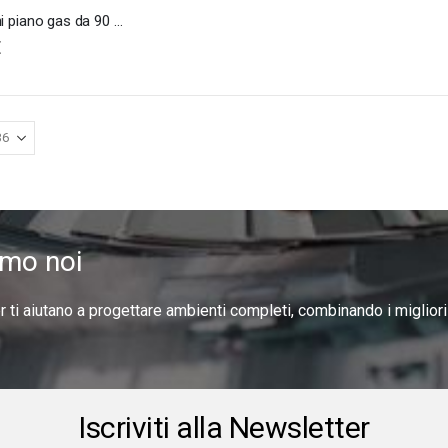
Bertazzoni piano gas da 90 con dual wok laterale
€
amo noi
er ti aiutano a progettare ambienti completi, combinando i miglior
Iscriviti alla Newsletter