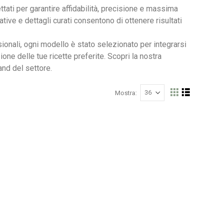
tati per garantire affidabilità, precisione e massima
tive e dettagli curati consentono di ottenere risultati
ionali, ogni modello è stato selezionato per integrarsi
Nardi poltrona Folio Rocking
e delle tue ricette preferite. Scopri la nostra
and del settore.
Mostra
Mostra
Griglia
Lista
come