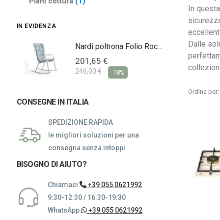
elemento
Piani cottura
1
In questa
sicurezza
IN EVIDENZA
eccellent
Dalle sol
Nardi poltrona Folio Rocking
Nardi poltrona Folio Rocking
perfettam
201,65 €
collezion
246,00 €
-18%
Ordina per
CONSEGNE IN ITALIA
SPEDIZIONE RAPIDA
le migliori soluzioni per una
consegna senza intoppi
BISOGNO DI AIUTO?
Chiamaci
+39 055 0621992
9:30-12:30 / 16:30-19:30
WhatsApp
+39 055 0621992