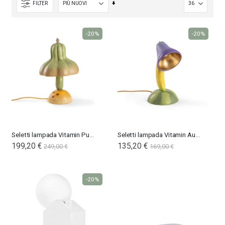
Imposta
FILTER
la
direzione
-20%
-20%
crescente
Seletti lampada Vitamin Pumpkin
Seletti lampada Vitamin Aubergine
Special
199,20 €
Special
135,20 €
249,00 €
169,00 €
Price
Price
-20%