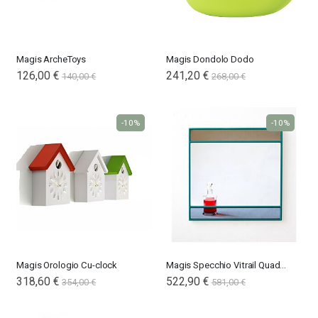
Magis ArcheToys
Magis Dondolo Dodo
126,00 €
241,20 €
140,00 €
268,00 €
-10%
-10%
Magis Orologio Cu-clock
Magis Specchio Vitrail Quadrato
318,60 €
Special
522,90 €
354,00 €
581,00 €
Price