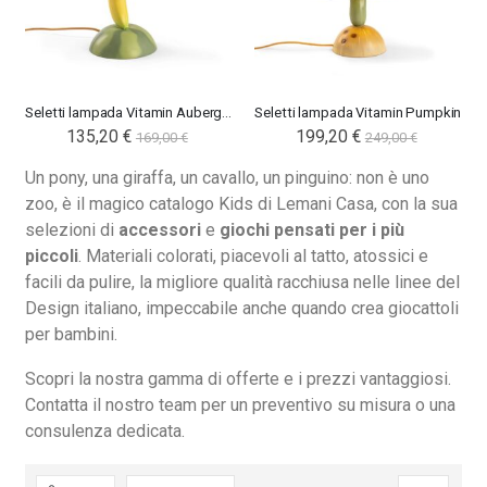
Seletti lampada Vitamin Aubergine
Seletti lampada Vitamin Pumpkin
Special
135,20 €
Special
199,20 €
169,00 €
249,00 €
Price
Price
Un pony, una giraffa, un cavallo, un pinguino: non è uno
Nardi poltrona Folio Rocking
Nardi poltrona Folio Rocking
zoo, è il magico catalogo Kids di Lemani Casa, con la sua
201,65 €
201,65 €
selezioni di
accessori
e
giochi
pensati per i più
246,00 €
246,00 €
-18%
-18%
piccoli
. Materiali colorati, piacevoli al tatto, atossici e
facili da pulire, la migliore qualità racchiusa nelle linee del
Design italiano, impeccabile anche quando crea giocattoli
per bambini.
Scopri la nostra gamma di offerte e i prezzi vantaggiosi.
Contatta il nostro team per un preventivo su misura o una
consulenza dedicata.