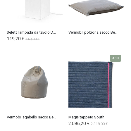
Seletti lampada da tavolo Dreamlike
Vermobil poltrona sacco Bean
Special
119,20 €
149,00 €
Price
-10%
Vermobil sgabello sacco Bean
Magis tappeto South
2.086,20 €
2.318,00 €