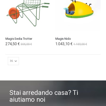
Magis Sedia Trotter
Magis Nido
274,50 €
Special
1.043,10 €
305,00 €
1.159,00 €
Price
Stai arredando casa? Ti
aiutiamo noi