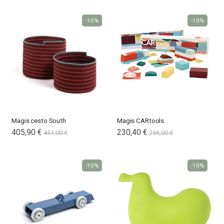
-10%
-10%
Magis cesto South
Magis CARtools
405,90 €
Special
230,40 €
451,00 €
256,00 €
Price
-10%
-10%