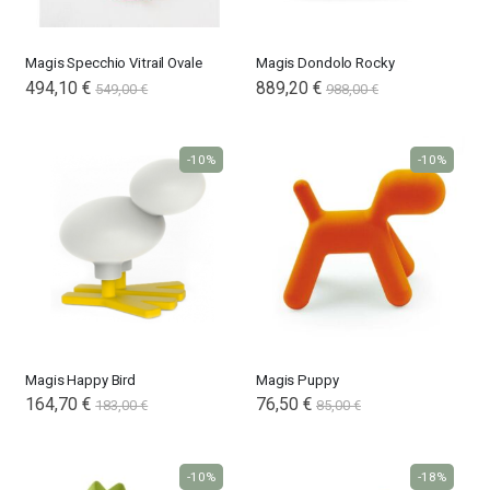
Magis Specchio Vitrail Ovale
Magis Dondolo Rocky
494,10 €
889,20 €
549,00 €
988,00 €
-10%
-10%
Magis Happy Bird
Magis Puppy
164,70 €
76,50 €
183,00 €
85,00 €
-10%
-18%