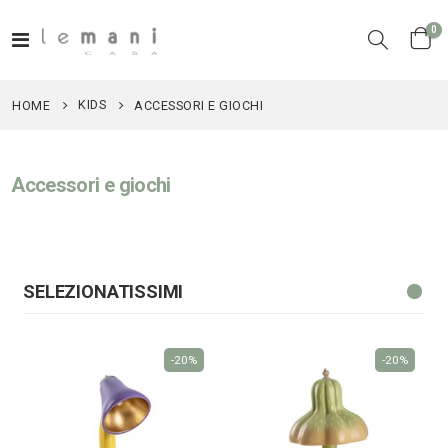
el
0
Toggle
Cart
Nav
KIDS
HOME
ACCESSORI E GIOCHI
Accessori e giochi
SELEZIONATISSIMI
-20%
-20%