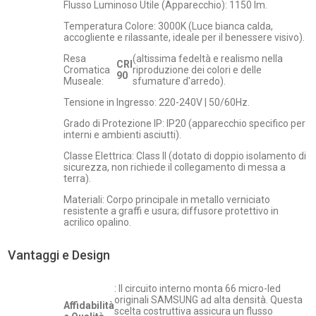
Flusso Luminoso Utile (Apparecchio): 1150 lm.
Temperatura Colore: 3000K (Luce bianca calda,
accogliente e rilassante, ideale per il benessere visivo).
Resa
(altissima fedeltà e realismo nella
CRI
Cromatica
riproduzione dei colori e delle
90
Museale:
sfumature d'arredo).
Tensione in Ingresso: 220-240V | 50/60Hz.
Grado di Protezione IP: IP20 (apparecchio specifico per
interni e ambienti asciutti).
Classe Elettrica: Class II (dotato di doppio isolamento di
sicurezza, non richiede il collegamento di messa a
terra).
Materiali: Corpo principale in metallo verniciato
resistente a graffi e usura; diffusore protettivo in
acrilico opalino.
Vantaggi e Design
: Il circuito interno monta 66 micro-led
originali SAMSUNG ad alta densità. Questa
Affidabilità
scelta costruttiva assicura un flusso