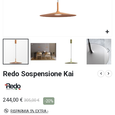
Vai
Redo Sospensione Kai
all'inizio
della
galleria
di
immagini
244,00 €
305,00 €
-20%
RISPARMIA 5% EXTRA ›