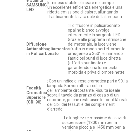
e Qualità
luminoso stabile e lineare nel tempo,
SAMSUNG
un'eccellente efficienza energetica e una
LED
ridotta emissione di calore, allungando
drasticamente la vita utile della lampada.
: Il diffusore in policarbonato
opalino bianco avvolge
interamente la sorgente LED.
Grazie alle proprietà intrinseche
Diffusione
del materiale, la luce viene
Antianabbagliamento
rifratta in modo perfettamente
in Policarbonato
omogeneo a 360°, eliminando i
fastidiosi punti di luce diretta
(effetto puntinato) e
garantendo una luminosità
morbida e priva di ombre nette.
: Con un indice di resa cromatica pari a 90, la
lampada Kai non altera i colori
Fedeltà
dell'ambiente circostante. Risulta ideale
Cromatica
sopra il tavolo da pranzo di casa o di un
Superiore
ristorante, poiché restituisce le tonalità reali
(CRI 90)
dei cibi, dei tessuti e dei complementi
d'arredo.
: Le lunghezze massime dei cavi di
sospensione (1300 mm per la
versione piccola e 1450 mm per la