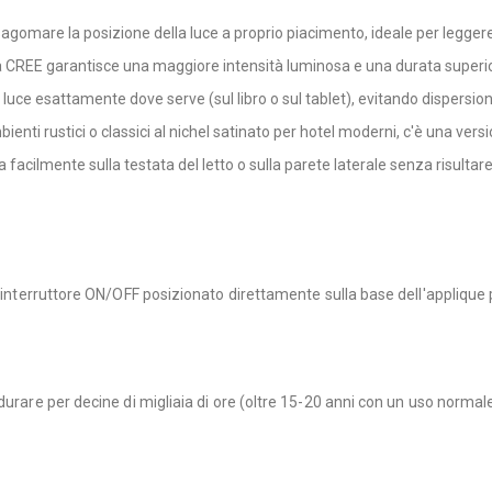
 sagomare la posizione della luce a proprio piacimento, ideale per leggere 
rca CREE garantisce una maggiore intensità luminosa e una durata superi
 la luce esattamente dove serve (sul libro o sul tablet), evitando dispersi
ienti rustici o classici al nichel satinato per hotel moderni, c'è una versio
la facilmente sulla testata del letto o sulla parete laterale senza risultare
 un interruttore ON/OFF posizionato direttamente sulla base dell'appli
durare per decine di migliaia di ore (oltre 15-20 anni con un uso normale