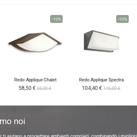
-10%
-10%
Redo Applique Chalet
Redo Applique Spectra
58,50 €
104,40 €
65,00 €
116,00 €
amo noi
er ti aiutano a progettare ambienti completi, combinando i miglior