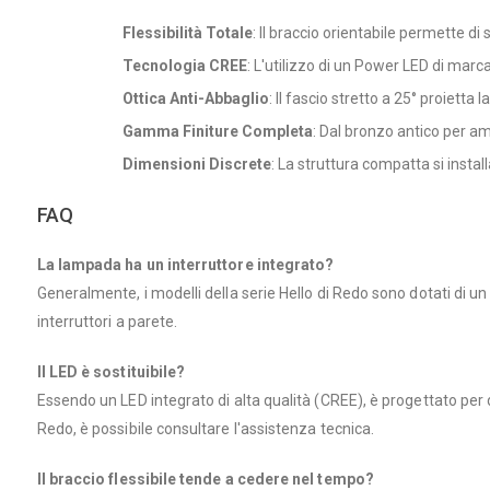
Flessibilità Totale
: Il braccio orientabile permette di
Tecnologia CREE
: L'utilizzo di un Power LED di ma
Ottica Anti-Abbaglio
: Il fascio stretto a 25° proietta
Gamma Finiture Completa
: Dal bronzo antico per amb
Dimensioni Discrete
: La struttura compatta si instal
FAQ
La lampada ha un interruttore integrato?
Generalmente, i modelli della serie Hello di Redo sono dotati di
interruttori a parete.
Il LED è sostituibile?
Essendo un LED integrato di alta qualità (CREE), è progettato per 
Redo, è possibile consultare l'assistenza tecnica.
Il braccio flessibile tende a cedere nel tempo?