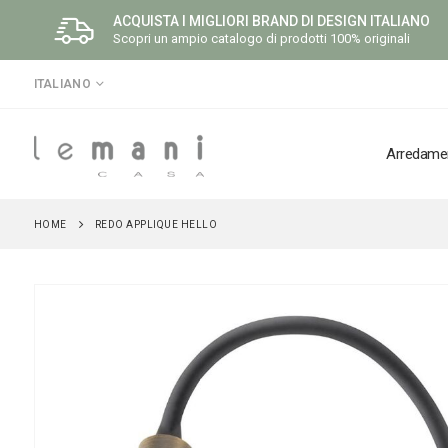
ACQUISTA I MIGLIORI BRAND DI DESIGN ITALIANO
Scopri un ampio catalogo di prodotti 100% originali
LINGUA
ITALIANO
Arredame
HOME
REDO APPLIQUE HELLO
Vai
alla
fine
della
galleria
di
immagini