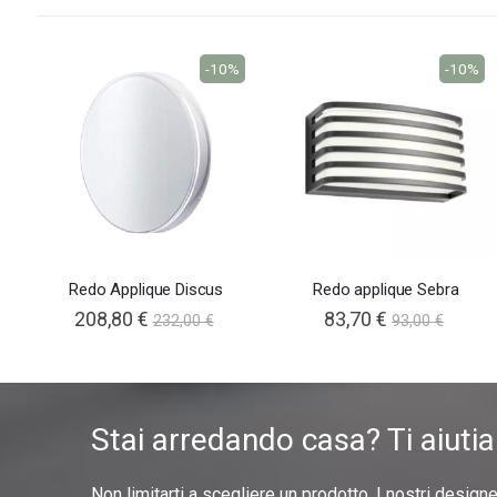
-10%
-10%
Redo Applique Discus
Redo applique Sebra
208,80 €
83,70 €
232,00 €
93,00 €
Stai arredando casa? Ti aiuti
Non limitarti a scegliere un prodotto. I nostri design