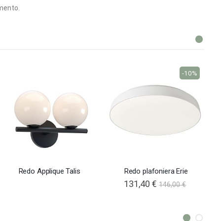
imento.
-10%
Redo Applique Talis
Redo plafoniera Erie
131,40 €
146,00 €