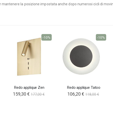
to per mantenere la posizione impostata anche dopo numerosi cicli di mov
-10%
-10%
Redo applique Zen
Redo applique Tatoo
159,30 €
106,20 €
177,00 €
118,00 €