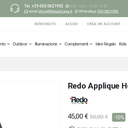
Tel.
+39 055 0621992
9:30-12:30 / 16:30-19:30
email
store@lemanicasa.it
WhatsApp
055 0621992
BENVENUTO
ACCEDI
CREA UN ACCOUNT
nto
Outdoor
Illuminazione
Complementi
Idee Regalo
Kids
Redo Applique H
45,00 €
50,00 €
-10%