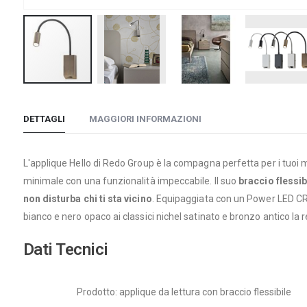
Vai
all'inizio
DETTAGLI
MAGGIORI INFORMAZIONI
della
galleria
di
L'applique Hello di Redo Group è la compagna perfetta per i tuoi
immagini
minimale con una funzionalità impeccabile. Il suo
braccio flessib
non disturba chi ti sta vicino
. Equipaggiata con un Power LED CR
bianco e nero opaco ai classici nichel satinato e bronzo antico la 
Dati Tecnici
Prodotto: applique da lettura con braccio flessibile