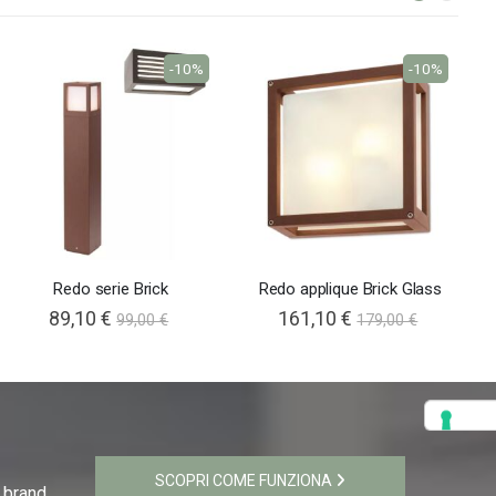
-10%
-10%
Redo serie Brick
Redo applique Brick Glass
89,10 €
161,10 €
99,00 €
179,00 €
SCOPRI COME FUNZIONA
i brand