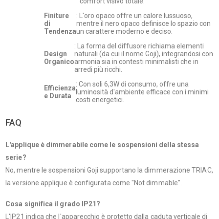
comfort visivo totale.
Finiture
: L'oro opaco offre un calore lussuoso,
di
mentre il nero opaco definisce lo spazio con
Tendenza
un carattere moderno e deciso.
: La forma del diffusore richiama elementi
Design
naturali (da cui il nome Goji), integrandosi con
Organico
armonia sia in contesti minimalisti che in
arredi più ricchi.
: Con soli 6,3W di consumo, offre una
Efficienza
luminosità d'ambiente efficace con i minimi
e Durata
costi energetici.
FAQ
L'applique è dimmerabile come le sospensioni della stessa
serie?
No, mentre le sospensioni Goji supportano la dimmerazione TRIAC,
la versione applique è configurata come "Not dimmable".
Cosa significa il grado IP21?
L'IP21 indica che l'apparecchio è protetto dalla caduta verticale di