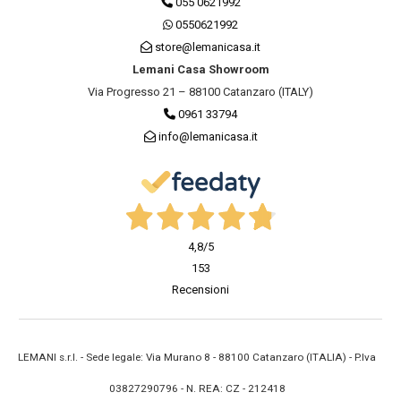
055 0621992
0550621992
store@lemanicasa.it
Lemani Casa Showroom
Via Progresso 21 – 88100 Catanzaro (ITALY)
0961 33794
info@lemanicasa.it
4,8
/5
153
Recensioni
LEMANI s.r.l. - Sede legale: Via Murano 8 - 88100 Catanzaro (ITALIA) - P.Iva
03827290796 - N. REA: CZ - 212418