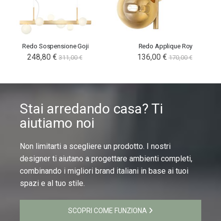
Redo Sospensione Goji
Redo Applique Roy
248,80 €
Special
136,00 €
311,00 €
170,00 €
Price
Stai arredando casa? Ti
aiutiamo noi
Non limitarti a scegliere un prodotto. I nostri
designer ti aiutano a progettare ambienti completi,
combinando i migliori brand italiani in base ai tuoi
spazi e al tuo stile.
SCOPRI COME FUNZIONA