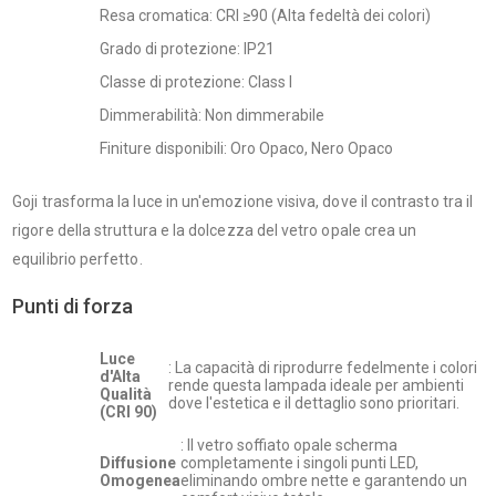
Resa cromatica: CRI ≥90 (Alta fedeltà dei colori)
Grado di protezione: IP21
Classe di protezione: Class I
Dimmerabilità: Non dimmerabile
Finiture disponibili: Oro Opaco, Nero Opaco
Goji trasforma la luce in un'emozione visiva, dove il contrasto tra il
rigore della struttura e la dolcezza del vetro opale crea un
equilibrio perfetto.
Punti di forza
Luce
: La capacità di riprodurre fedelmente i colori
d'Alta
rende questa lampada ideale per ambienti
Qualità
dove l'estetica e il dettaglio sono prioritari.
(CRI 90)
: Il vetro soffiato opale scherma
Diffusione
completamente i singoli punti LED,
Omogenea
eliminando ombre nette e garantendo un