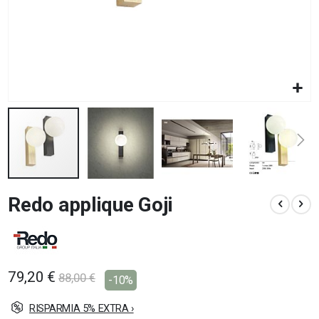
Vai
Redo applique Goji
all'inizio
della
galleria
di
immagini
79,20 €
88,00 €
-10%
RISPARMIA 5% EXTRA ›