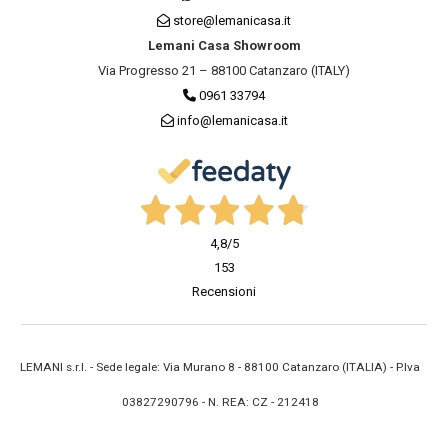
store@lemanicasa.it
Lemani Casa Showroom
Via Progresso 21 – 88100 Catanzaro (ITALY)
0961 33794
info@lemanicasa.it
4,8
/5
153
Recensioni
LEMANI s.r.l. - Sede legale: Via Murano 8 - 88100 Catanzaro (ITALIA) - P.Iva
03827290796 - N. REA: CZ - 212418