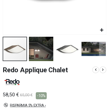
Vai
Redo Applique Chalet
all'inizio
della
galleria
di
immagini
58,50 €
65,00 €
-10%
RISPARMIA 5% EXTRA ›