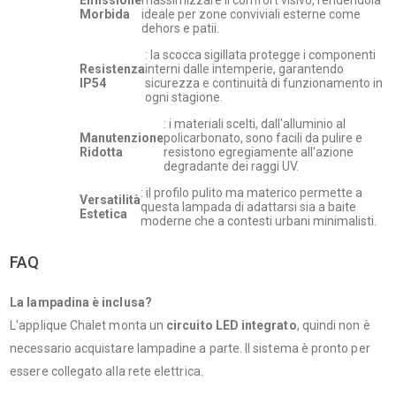
Morbida
ideale per zone conviviali esterne come
dehors e patii.
: la scocca sigillata protegge i componenti
Resistenza
interni dalle intemperie, garantendo
IP54
sicurezza e continuità di funzionamento in
ogni stagione.
: i materiali scelti, dall'alluminio al
Manutenzione
policarbonato, sono facili da pulire e
Ridotta
resistono egregiamente all'azione
degradante dei raggi UV.
: il profilo pulito ma materico permette a
Versatilità
questa lampada di adattarsi sia a baite
Estetica
moderne che a contesti urbani minimalisti.
FAQ
La lampadina è inclusa?
L'applique Chalet monta un
circuito LED integrato
, quindi non è
necessario acquistare lampadine a parte. Il sistema è pronto per
essere collegato alla rete elettrica.