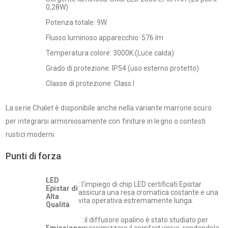
0,28W)
Potenza totale: 9W
Flusso luminoso apparecchio: 576 lm
Temperatura colore: 3000K (Luce calda)
Grado di protezione: IP54 (uso esterno protetto)
Classe di protezione: Class I
La serie Chalet è disponibile anche nella variante marrone scuro
per integrarsi armoniosamente con finiture in legno o contesti
rustici moderni.
Punti di forza
LED
: l'impiego di chip LED certificati Epistar
Epistar di
assicura una resa cromatica costante e una
Alta
vita operativa estremamente lunga.
Qualità
: il diffusore opalino è stato studiato per
Emissione
massimizzare il comfort visivo, rendendola