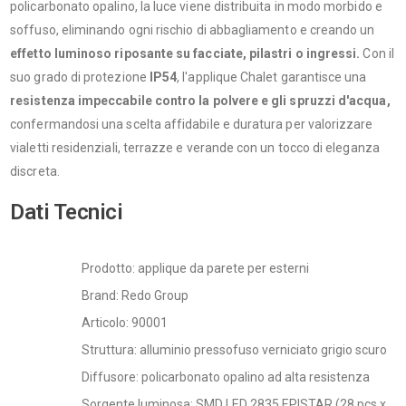
policarbonato opalino, la luce viene distribuita in modo morbido e
soffuso, eliminando ogni rischio di abbagliamento e creando un
effetto luminoso riposante su facciate, pilastri o ingressi.
Con il
suo grado di protezione
IP54
, l'applique Chalet garantisce una
resistenza impeccabile contro la polvere e gli spruzzi d'acqua,
confermandosi una scelta affidabile e duratura per valorizzare
vialetti residenziali, terrazze e verande con un tocco di eleganza
discreta.
Dati Tecnici
Prodotto: applique da parete per esterni
Brand: Redo Group
Articolo: 90001
Struttura: alluminio pressofuso verniciato grigio scuro
Diffusore: policarbonato opalino ad alta resistenza
Sorgente luminosa: SMD LED 2835 EPISTAR (28 pcs x