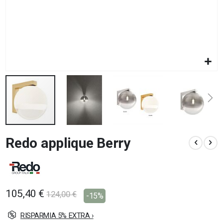
Vai
Redo applique Berry
all'inizio
della
galleria
di
immagini
105,40 €
124,00 €
-15%
RISPARMIA 5% EXTRA ›