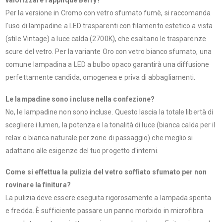
valorizzare l'applique Berry?
Per la versione in Cromo con vetro sfumato fumè, si raccomanda
l'uso di lampadine a LED trasparenti con filamento estetico a vista
(stile Vintage) a luce calda (2700K), che esaltano le trasparenze
scure del vetro. Per la variante Oro con vetro bianco sfumato, una
comune lampadina a LED a bulbo opaco garantirà una diffusione
perfettamente candida, omogenea e priva di abbagliamenti.
Le lampadine sono incluse nella confezione?
No, le lampadine non sono incluse. Questo lascia la totale libertà di
scegliere i lumen, la potenza e la tonalità di luce (bianca calda per il
relax o bianca naturale per zone di passaggio) che meglio si
adattano alle esigenze del tuo progetto d'interni.
Come si effettua la pulizia del vetro soffiato sfumato per non
rovinare la finitura?
La pulizia deve essere eseguita rigorosamente a lampada spenta
e fredda. È sufficiente passare un panno morbido in microfibra