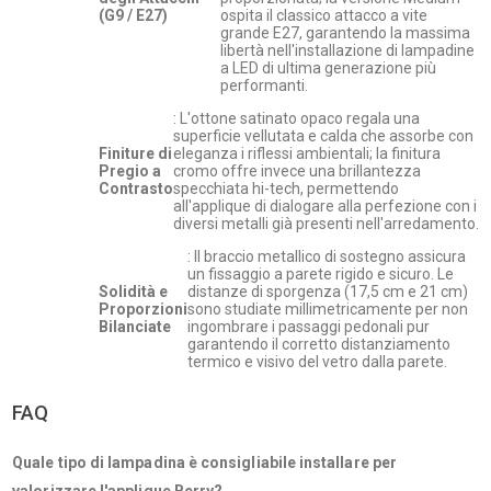
(G9 / E27)
ospita il classico attacco a vite
grande E27, garantendo la massima
libertà nell'installazione di lampadine
a LED di ultima generazione più
performanti.
: L'ottone satinato opaco regala una
superficie vellutata e calda che assorbe con
Finiture di
eleganza i riflessi ambientali; la finitura
Pregio a
cromo offre invece una brillantezza
Contrasto
specchiata hi-tech, permettendo
all'applique di dialogare alla perfezione con i
diversi metalli già presenti nell'arredamento.
: Il braccio metallico di sostegno assicura
un fissaggio a parete rigido e sicuro. Le
Solidità e
distanze di sporgenza (17,5 cm e 21 cm)
Proporzioni
sono studiate millimetricamente per non
Bilanciate
ingombrare i passaggi pedonali pur
garantendo il corretto distanziamento
termico e visivo del vetro dalla parete.
FAQ
Quale tipo di lampadina è consigliabile installare per