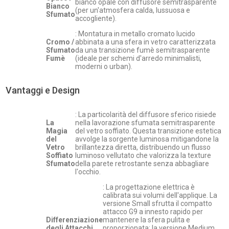
bianco opale con diffusore semitrasparente
Bianco
(per un'atmosfera calda, lussuosa e
Sfumato
accogliente).
: Montatura in metallo cromato lucido
Cromo /
abbinata a una sfera in vetro caratterizzata
Sfumato
da una transizione fumè semitrasparente
Fumè
(ideale per schemi d'arredo minimalisti,
moderni o urban).
Vantaggi e Design
: La particolarità del diffusore sferico risiede
La
nella lavorazione sfumata semitrasparente
Magia
del vetro soffiato. Questa transizione estetica
del
avvolge la sorgente luminosa mitigandone la
Vetro
brillantezza diretta, distribuendo un flusso
Soffiato
luminoso vellutato che valorizza la texture
Sfumato
della parete retrostante senza abbagliare
l'occhio.
: La progettazione elettrica è
calibrata sui volumi dell'applique. La
versione Small sfrutta il compatto
attacco G9 a innesto rapido per
Differenziazione
mantenere la sfera pulita e
degli Attacchi
proporzionata; la versione Medium