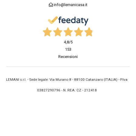
info@lemanicasa.it
4,8
/5
153
Recensioni
LEMANI s.r.l. - Sede legale: Via Murano 8 - 88100 Catanzaro (ITALIA) - P.Iva
03827290796 - N. REA: CZ - 212418