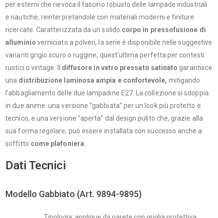
per esterni che rievoca il fascino robusto delle lampade industriali
e nautiche, reinterpretandole con materiali moderni e finiture
ricercate. Caratterizzata da un solido
corpo in pressofusione di
alluminio
verniciato a polveri, la serie è disponibile nelle suggestive
varianti grigio scuro o ruggine, quest'ultima perfetta per contesti
rustici o vintage. Il
diffusore in vetro pressato satinato
garantisce
una
distribuzione luminosa ampia e confortevole,
mitigando
l'abbagliamento delle due lampadine E27. La collezione si sdoppia
in due anime: una versione "gabbiata" per un look più protetto e
tecnico, e una versione "aperta" dal design pulito che, grazie alla
sua forma regolare, può essere installata con successo anche a
soffitto
come plafoniera
.
Dati Tecnici
Modello Gabbiato (Art. 9894-9895)
Tipologia: applique da parete con griglia protettiva