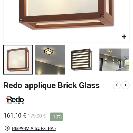
Vai
Redo applique Brick Glass
all'inizio
della
galleria
di
immagini
161,10 €
179,00 €
-10%
RISPARMIA 5% EXTRA ›