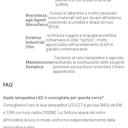
soffitto.
: il corpo in alluminio e il vetro pressato
Resistenza
sono materiali nati per durare all'esterno,
agli Agenti
resistendo a umidità e sbalzi termici
Atmosferici
(IP54).
: la finitura ruggine e la griglia protettiva
Estetica
richiamano lo stile "factory", molto
Industrial-
apprezzato nell'arredamento di loft e
Chic
giardini contemporanei.
: l'accesso al vano lampadine è agevole,
Manutenzione
facilitando la sostituzione delle sorgenti
Semplice
luminose senza dover smontare l'intero
apparecchio.
FAQ
Quale lampadina LED è consigliata per questa serie?
Consigliamo l'uso di due lampadine LED E27 a goccia (A60) da 8W
o 10W con luce calda (3000K). La finitura opaca del vetro
diffonderà la luce in modo uniforme indipendentemente dalla
lampadina scelta.