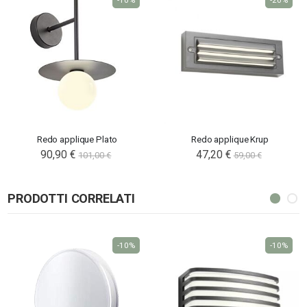
Redo applique Plato
Redo applique Krup
90,90 €
Special
47,20 €
101,00 €
59,00 €
Price
PRODOTTI CORRELATI
-10%
-10%