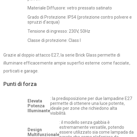
Materiale Diffusore: vetro pressato satinato
Grado di Protezione: IP54 (protezione contro polvere e
spruzzi d'acqua)
Tensione di ingresso: 230V, 50Hz
Classe di protezione: Class I
Grazie al doppio attacco E27, la serie Brick Glass permette di
illuminare efficacemente ampie superfici esterne come facciate,
porticati e garage.
Punti di forza
: la predisposizione per due lampadine E27
Elevata
permette di ottenere una luce potente,
Potenza
ideale per zone che richiedono alta
Illuminante
visibilità.
: il modello senza gabbia è
estremamente versatile, potendo
Design
essere utilizzato sia come lampada da
Multifunzionale
parete che come plafoniera da