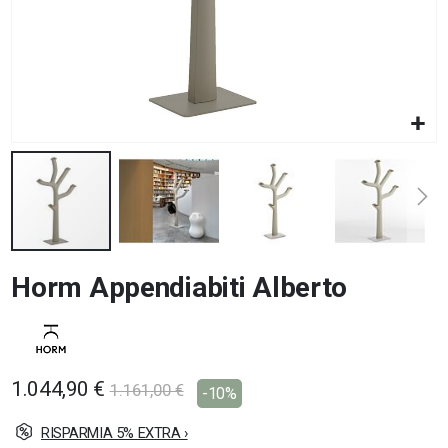
Vai
Horm Appendiabiti Alberto
all'inizio
della
galleria
di
immagini
1.044,90 €
1.161,00 €
-10%
RISPARMIA 5% EXTRA ›