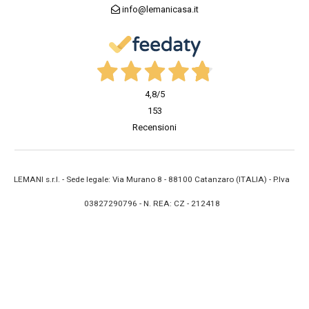
info@lemanicasa.it
4,8
/5
153
Recensioni
LEMANI s.r.l. - Sede legale: Via Murano 8 - 88100 Catanzaro (ITALIA) - P.Iva
03827290796 - N. REA: CZ - 212418