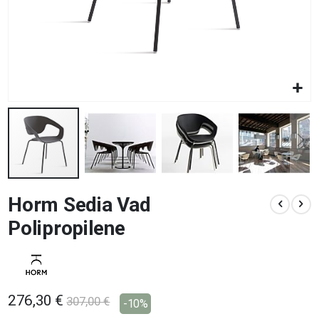
Vai
Horm Sedia Vad
all'inizio
della
Polipropilene
galleria
di
immagini
276,30 €
307,00 €
-10%