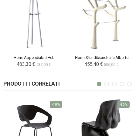
Horm Appendiabiti Hcb
Horm Stendibiancheria Alberto
483,30 €
455,40 €
537,00 €
506,00 €
PRODOTTI CORRELATI
-10%
-10%