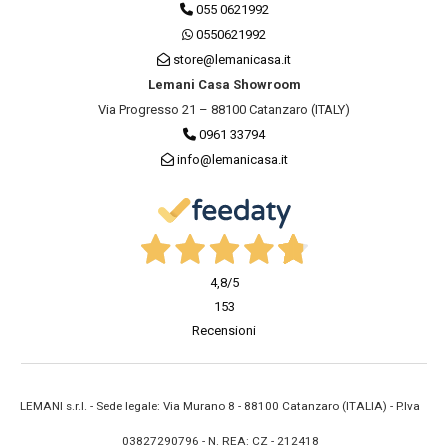
055 0621992
0550621992
store@lemanicasa.it
Lemani Casa Showroom
Via Progresso 21 – 88100 Catanzaro (ITALY)
0961 33794
info@lemanicasa.it
4,8
/5
153
Recensioni
LEMANI s.r.l. - Sede legale: Via Murano 8 - 88100 Catanzaro (ITALIA) - P.Iva
03827290796 - N. REA: CZ - 212418