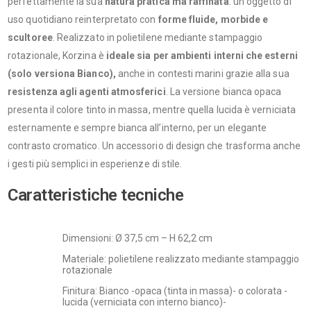
perfettamente la sua
natura pratica ma raffinata
: un oggetto di
uso quotidiano reinterpretato con
forme fluide, morbide e
scultoree
. Realizzato in polietilene mediante stampaggio
rotazionale, Korzina è
ideale sia per ambienti interni che esterni
(solo versiona Bianco),
anche in contesti marini grazie alla sua
resistenza agli agenti atmosferici
. La versione bianca opaca
presenta il colore tinto in massa, mentre quella lucida è verniciata
esternamente e sempre bianca all’interno, per un elegante
contrasto cromatico. Un accessorio di design che trasforma anche
i gesti più semplici in esperienze di stile.
Caratteristiche tecniche
Dimensioni: Ø 37,5 cm – H 62,2 cm
Materiale: polietilene realizzato mediante stampaggio
rotazionale
Finitura: Bianco -opaca (tinta in massa)- o colorata -
lucida (verniciata con interno bianco)-