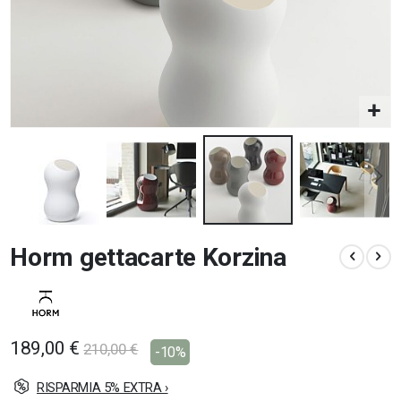
Vai
Horm gettacarte Korzina
all'inizio
della
galleria
di
immagini
189,00 €
210,00 €
-10%
RISPARMIA 5% EXTRA ›