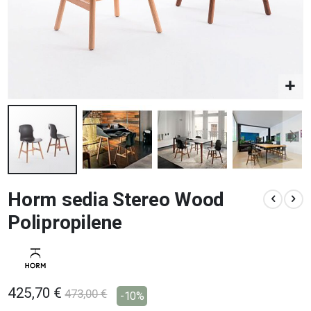
Vai
Horm sedia Stereo Wood
all'inizio
della
Polipropilene
galleria
di
immagini
425,70 €
473,00 €
-10%