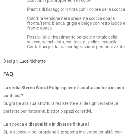
Scocca: in polipropilene, vari colori
Piastra di fissaggio: in tinta con il colore della scocca
Colori: la versione nera presenta scocca opaca
fronte/retro; bianca, grigia e beige con retro lucido e
fronte opaco
Possibilità di rivestimento parziale o totale della
scocca, su richiesta, con tessuti, pelle o ecopelle.
Contattaci per la tua configurazione personalizzata!
Design
:
Luca Nichetto
FAQ
La sedia Stereo Wood Polipropilene è adatta anche a un uso
contract?
Sì, grazie alla sua struttura resistente e al design versatile, è
perfetta per ristoranti, bistrot o spazi collettivi.
La scocca è disponibile in diverse finiture?
Sì, la scocca in polipropilene è proposta in diverse tonalità, con