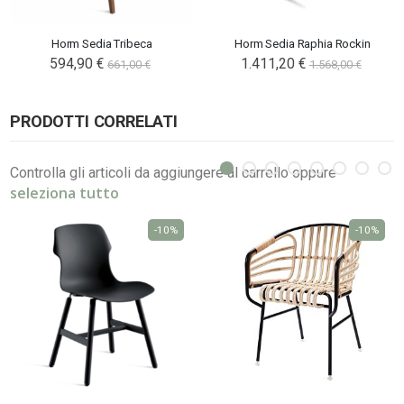
Horm Sedia Tribeca
Horm Sedia Raphia Rockin
594,90 €
Special
1.411,20 €
661,00 €
1.568,00 €
Price
PRODOTTI CORRELATI
Controlla gli articoli da aggiungere al carrello oppure
seleziona tutto
-10%
-10%