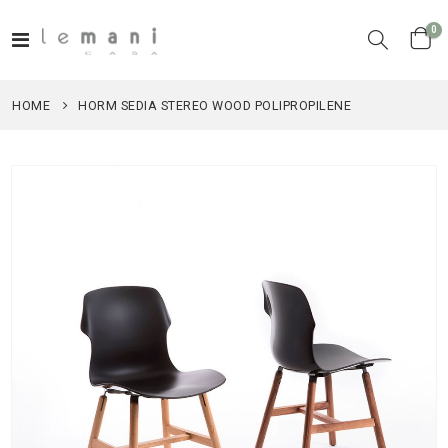
el
0
Toggle
Cart
Nav
HOME
HORM SEDIA STEREO WOOD POLIPROPILENE
Vai
alla
fine
della
galleria
di
immagini