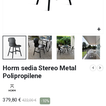
Vai
Horm sedia Stereo Metal
all'inizio
della
Polipropilene
galleria
di
immagini
379,80 €
422,00 €
-10%