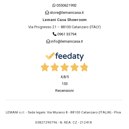
0550621992
store@lemanicasa.it
Lemani Casa Showroom
Via Progresso 21 – 88100 Catanzaro (ITALY)
0961 33794
info@lemanicasa.it
4,8
/5
153
Recensioni
LEMANI s.r.l. - Sede legale: Via Murano 8 - 88100 Catanzaro (ITALIA) - P.Iva
03827290796 - N. REA: CZ - 212418