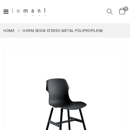
el
0
Toggle
Cart
Nav
HOME
HORM SEDIA STEREO METAL POLIPROPILENE
Vai
alla
fine
della
galleria
di
immagini