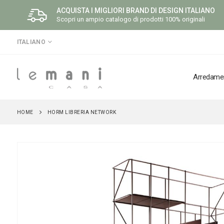
ACQUISTA I MIGLIORI BRAND DI DESIGN ITALIANO
Scopri un ampio catalogo di prodotti 100% originali
LINGUA
ITALIANO
Arredame
HOME
HORM LIBRERIA NETWORK
Vai
alla
fine
della
galleria
di
immagini