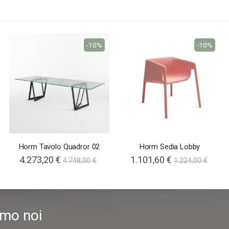
-10%
-10%
Horm Tavolo Quadror 02
Horm Sedia Lobby
4.273,20 €
1.101,60 €
4.748,00 €
1.224,00 €
amo noi