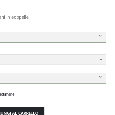
ani in ecopelle
ettimane
IUNGI AL CARRELLO