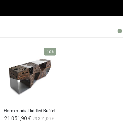
-10%
Horm madia Riddled Buffet
21.051,90 €
23.391,00 €