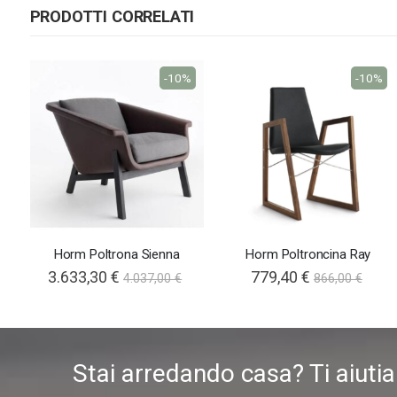
PRODOTTI CORRELATI
-10%
-10%
Horm Poltrona Sienna
Horm Poltroncina Ray
3.633,30 €
779,40 €
4.037,00 €
866,00 €
Stai arredando casa? Ti aiuti