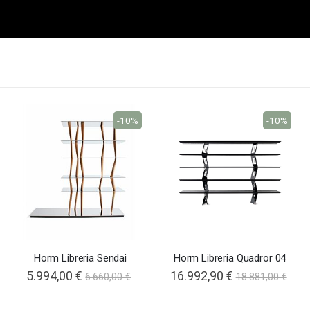
-10%
-10%
Horm Libreria Sendai
Horm Libreria Quadror 04
5.994,00 €
Special
16.992,90 €
6.660,00 €
18.881,00 €
Price