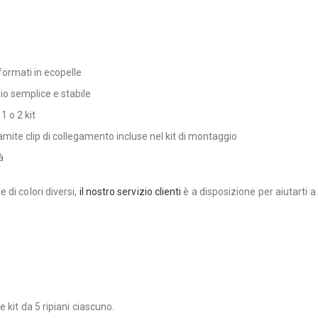
oformati in ecopelle
gio semplice e stabile
1 o 2 kit
amite clip di collegamento incluse nel kit di montaggio
à
di colori diversi,
il nostro servizio clienti
è a disposizione per aiutarti 
 kit da 5 ripiani ciascuno.