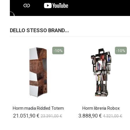
DELLO STESSO BRAND...
-10%
-10%
Horm madia Riddled Totem
Horm libreria Robox
Special
21.051,90 €
3.888,90 €
23.391,00 €
4.321,00 €
Price