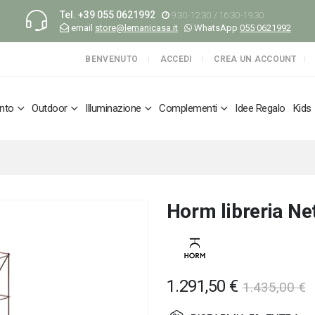
Tel.
+39 055 0621992
9:30-12:30 / 16:30-19:30
email
store@lemanicasa.it
WhatsApp
055 0621992
BENVENUTO
ACCEDI
CREA UN ACCOUNT
nto
Outdoor
Illuminazione
Complementi
Idee Regalo
Kids
Horm libreria Ne
1.291,50 €
1.435,00 €