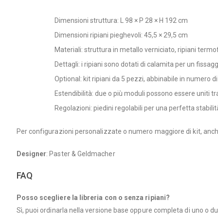
Dimensioni struttura: L 98 × P 28 × H 192 cm
Dimensioni ripiani pieghevoli: 45,5 × 29,5 cm
Materiali: struttura in metallo verniciato, ripiani term
Dettagli: i ripiani sono dotati di calamita per un fissag
Optional: kit ripiani da 5 pezzi, abbinabile in numero di 
Estendibilità: due o più moduli possono essere uniti tr
Regolazioni: piedini regolabili per una perfetta stabilit
Per configurazioni personalizzate o numero maggiore di kit, anche 
Designer
: Paster & Geldmacher
FAQ
Posso scegliere la libreria con o senza ripiani?
Sì, puoi ordinarla nella versione base oppure completa di uno o due