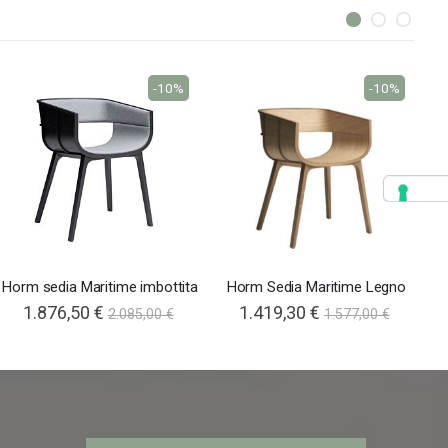
-10%
-10%
Horm sedia Maritime imbottita
Horm Sedia Maritime Legno
H
1.876,50 €
1.419,30 €
2.085,00 €
1.577,00 €