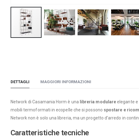
Vai
all'inizio
della
galleria
di
immagini
DETTAGLI
MAGGIORI INFORMAZIONI
Network di Casamania Horm è una
libreria modulare
elegante e 
mobili termoformati in ecopelle che si possono
spostare e ricom
Network non è solo una libreria, ma un progetto d’arredo in conti
Caratteristiche tecniche