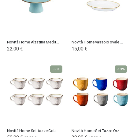
Novità Home Alzatina Mediterraneo
Novità Home vassoio ovale piccolo Mediterraneo Bianco
22,00 €
15,00 €
-9%
-13%
Novità Home Set tazze Colazione Mediterraneo bianco
Novità Home Set Tazze Orzo Mediterraneo
Special
Special