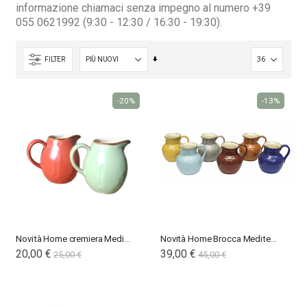
informazione chiamaci senza impegno al numero +39
055 0621992 (9:30 - 12:30 / 16:30 - 19:30).
Imposta
FILTER
Nardi poltrona Folio Rocking
Nardi poltrona Folio Rocking
la
direzione
201,65 €
201,65 €
-20%
-13%
crescente
246,00 €
246,00 €
-18%
-18%
Novità Home cremiera Mediterraneo
Novità Home Brocca Mediterraneo
20,00 €
39,00 €
25,00 €
45,00 €