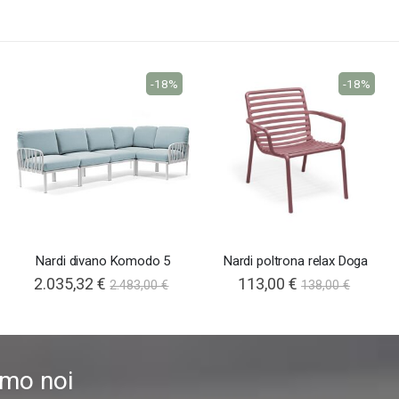
-18%
-18%
Nardi divano Komodo 5
Nardi poltrona relax Doga
2.035,32 €
113,00 €
2.483,00 €
138,00 €
amo noi