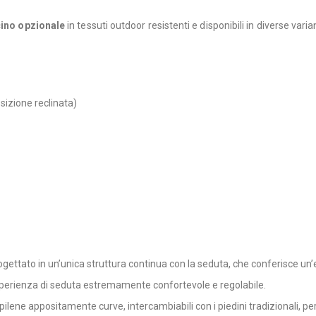
ino opzionale
in tessuti outdoor resistenti e disponibili in diverse vari
sizione reclinata)
rogettato in un’unica struttura continua con la seduta, che conferisce u
esperienza di seduta estremamente confortevole e regolabile.
ene appositamente curve, intercambiabili con i piedini tradizionali, per o