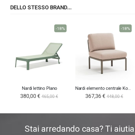
DELLO STESSO BRAND...
-18%
-18%
Nardi lettino Plano
Nardi elemento centrale Komodo
380,00 €
367,36 €
465,00 €
448,00 €
Stai arredando casa? Ti aiuti