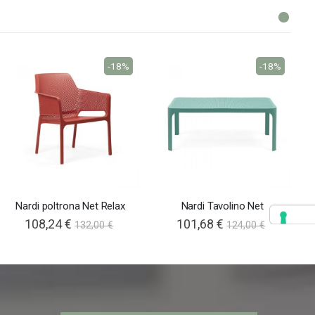
-18%
-18%
Nardi poltrona Net Relax
Nardi Tavolino Net
108,24 €
101,68 €
132,00 €
124,00 €