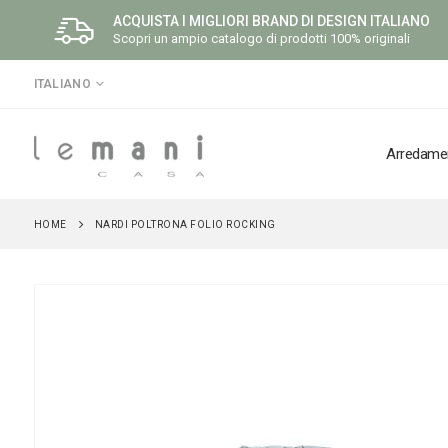
ACQUISTA I MIGLIORI BRAND DI DESIGN ITALIANO
Scopri un ampio catalogo di prodotti 100% originali
LINGUA
ITALIANO
Arredame
HOME
NARDI POLTRONA FOLIO ROCKING
Vai
alla
fine
della
galleria
di
immagini