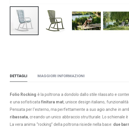
Vai
all'inizio
della
galleria
di
immagini
DETTAGLI
MAGGIORI INFORMAZIONI
Folio Rocking
è la poltrona a dondolo dallo stile rilassato e con
e una sofisticata
finitura mat
, unisce design italiano, funzionalit
Pensata per l’esterno, ma perfettamente a suo agio anche in ambi
ribassata
, creando un unico abbraccio strutturale. Lo schienale 
La vera anima “rocking” della poltrona risiede nella base:
due barr