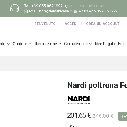
Tel.
+39 055 0621992
9:30-12:30 / 16:30-19:30
email
store@lemanicasa.it
WhatsApp
055 0621992
BENVENUTO
ACCEDI
CREA UN ACCOUNT
nto
Outdoor
Illuminazione
Complementi
Idee Regalo
Kids
Nardi poltrona F
201,65 €
246,00 €
-1