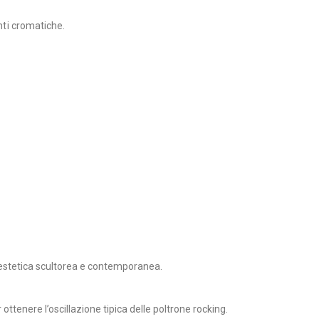
anti cromatiche.
n’estetica scultorea e contemporanea.
ttenere l’oscillazione tipica delle poltrone rocking.