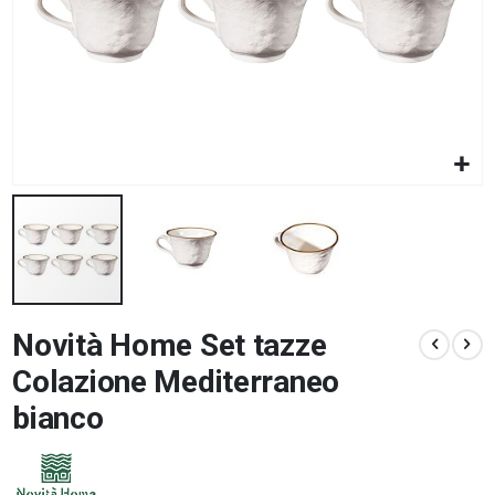
Vai
Novità Home Set tazze
all'inizio
della
Colazione Mediterraneo
galleria
di
bianco
immagini