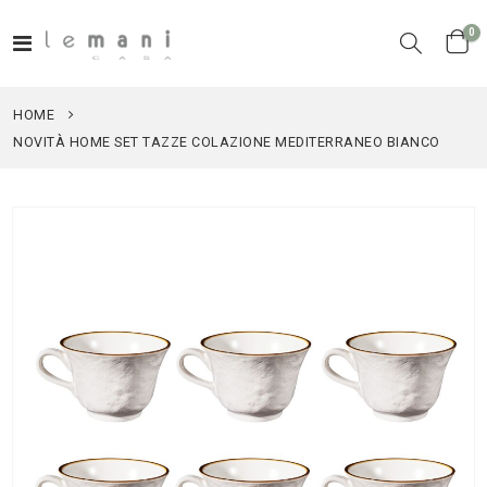
el
0
Toggle
Cart
Nav
HOME
NOVITÀ HOME SET TAZZE COLAZIONE MEDITERRANEO BIANCO
Vai
alla
fine
della
galleria
di
immagini