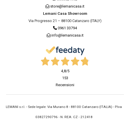
store@lemanicasa.it
Lemani Casa Showroom
Via Progresso 21 – 88100 Catanzaro (ITALY)
0961 33794
info@lemanicasa.it
4,8
/5
153
Recensioni
LEMANI s.r.l. - Sede legale: Via Murano 8 - 88100 Catanzaro (ITALIA) - P.Iva
03827290796 - N. REA: CZ - 212418