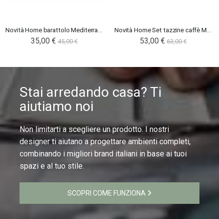
Novità Home barattolo Mediterraneo
Novità Home Set tazzine caffè Mediterraneo verde
35,00 €
Special
53,00 €
45,00 €
63,00 €
Price
Stai arredando casa? Ti
aiutiamo noi
Non limitarti a scegliere un prodotto. I nostri
designer ti aiutano a progettare ambienti completi,
combinando i migliori brand italiani in base ai tuoi
spazi e al tuo stile.
SCOPRI COME FUNZIONA