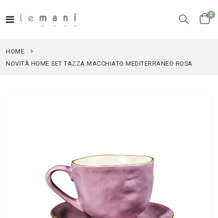
el
0
Toggle
Cart
Nav
HOME
NOVITÀ HOME SET TAZZA MACCHIATO MEDITERRANEO ROSA
Vai
alla
fine
della
galleria
di
immagini