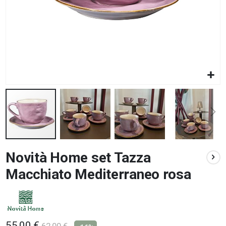
Vai
Novità Home set Tazza
all'inizio
della
Macchiato Mediterraneo rosa
galleria
di
immagini
55,00 €