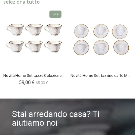
seleziona tutto
-9%
Novità Home Set tazze Colazione Mediterraneo bianco
Novità Home Set tazzine caffè Mediterraneo bianco
Special
59,00 €
65,00 €
Price
Stai arredando casa? Ti
aiutiamo noi