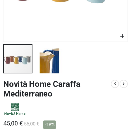
Vai
Novità Home Caraffa
all'inizio
della
Mediterraneo
galleria
di
immagini
45,00 €
55,00 €
-18%