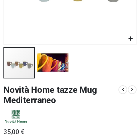
Vai
Novità Home tazze Mug
all'inizio
della
Mediterraneo
galleria
di
immagini
35,00 €