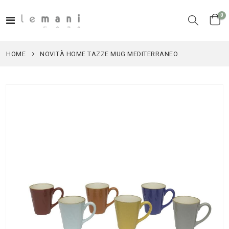
el
0
Toggle
Cart
Nav
HOME
NOVITÀ HOME TAZZE MUG MEDITERRANEO
Vai
alla
fine
della
galleria
di
immagini