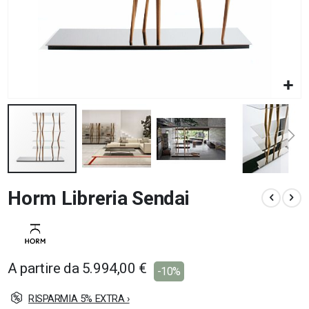
Vai
Horm Libreria Sendai
all'inizio
della
galleria
di
immagini
A partire da
5.994,00 €
-10%
RISPARMIA 5% EXTRA ›