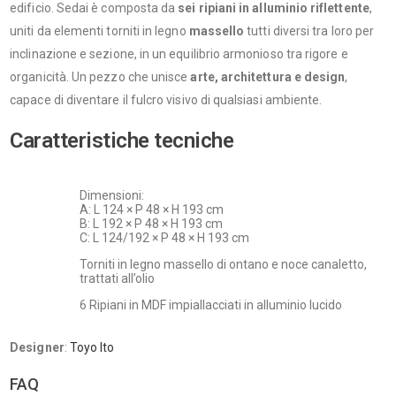
edificio. Sedai è composta da
sei ripiani in alluminio riflettente
,
uniti da elementi torniti in legno
massello
tutti diversi tra loro per
inclinazione e sezione, in un equilibrio armonioso tra rigore e
organicità. Un pezzo che unisce
arte, architettura e design
,
capace di diventare il fulcro visivo di qualsiasi ambiente.
Caratteristiche tecniche
Dimensioni:
A: L 124 × P 48 × H 193 cm
B: L 192 × P 48 × H 193 cm
C: L 124/192 × P 48 × H 193 cm
Torniti in legno massello di ontano e noce canaletto,
trattati all’olio
6 Ripiani in MDF impiallacciati in alluminio lucido
Designer
:
Toyo Ito
FAQ