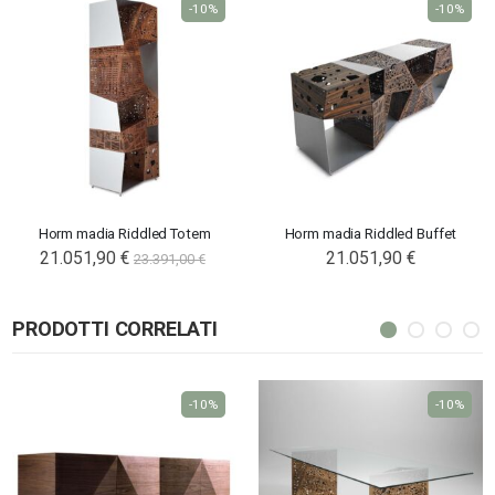
-10%
-10%
Horm madia Riddled Totem
Horm madia Riddled Buffet
Special
21.051,90 €
21.051,90 €
23.391,00 €
Price
PRODOTTI CORRELATI
-10%
-10%