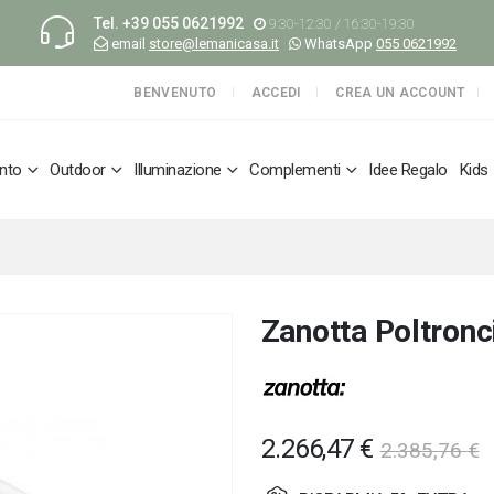
Tel.
+39 055 0621992
9:30-12:30 / 16:30-19:30
email
store@lemanicasa.it
WhatsApp
055 0621992
BENVENUTO
ACCEDI
CREA UN ACCOUNT
nto
Outdoor
Illuminazione
Complementi
Idee Regalo
Kids
Zanotta Poltronc
2.266,47 €
2.385,76 €