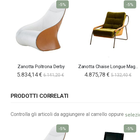
-5%
-5%
Zanotta Poltrona Derby
Zanotta Chaise Longue Maggiolina
5.834,14 €
4.875,78 €
6.141,20 €
5.132,40 €
PRODOTTI CORRELATI
selezi
Controlla gli articoli da aggiungere al carrello oppure
-5%
-5%