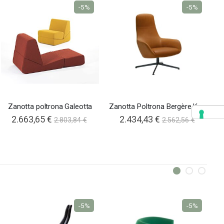
-5%
-5%
Zanotta poltrona Galeotta
Zanotta Poltrona Bergère Kent
2.663,65 €
2.434,43 €
2.803,84 €
2.562,56 €
-5%
-5%