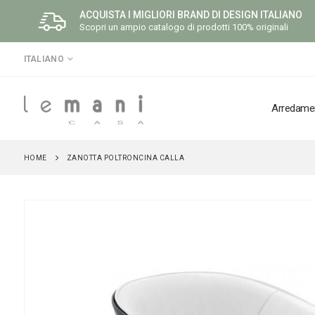
ACQUISTA I MIGLIORI BRAND DI DESIGN ITALIANO
Scopri un ampio catalogo di prodotti 100% originali
LINGUA
ITALIANO
Arredame
HOME
ZANOTTA POLTRONCINA CALLA
Vai
alla
fine
della
galleria
di
immagini