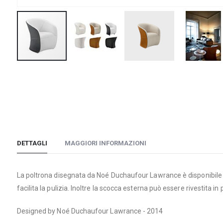
Vai
all'inizio
della
galleria
di
immagini
DETTAGLI
MAGGIORI INFORMAZIONI
La poltrona disegnata da Noé Duchaufour Lawrance è disponibile con
facilita la pulizia. Inoltre la scocca esterna può essere rivestita in
Designed by Noé Duchaufour Lawrance - 2014