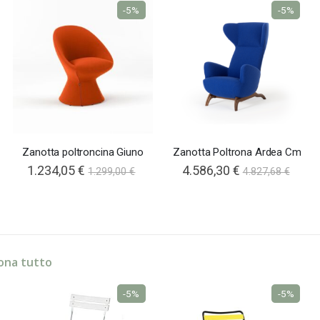
-5%
-5%
Zanotta poltroncina Giuno
Zanotta Poltrona Ardea Cm
1.234,05 €
4.586,30 €
1.299,00 €
4.827,68 €
ona tutto
-5%
-5%