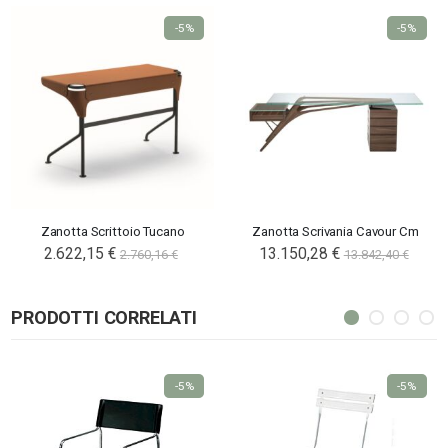
-5%
-5%
Zanotta Scrittoio Tucano
Zanotta Scrivania Cavour Cm
2.622,15 €
13.150,28 €
2.760,16 €
13.842,40 €
PRODOTTI CORRELATI
-5%
-5%