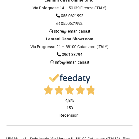
Lemani Casa Online Uffici
Via Bolognese 14 – 50139 Firenze (ITALY)
055 0621992
0550621992
store@lemanicasa.it
Lemani Casa Showroom
Via Progresso 21 – 88100 Catanzaro (ITALY)
0961 33794
info@lemanicasa.it
4,8
/5
153
Recensioni
LEMANI s.r.l. - Sede legale: Via Murano 8 - 88100 Catanzaro (ITALIA) - P.Iva