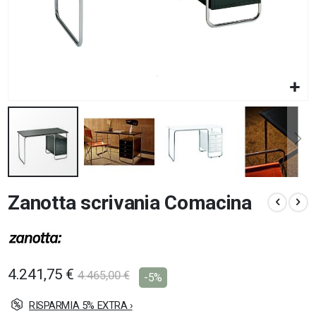
Vai
Zanotta scrivania Comacina
all'inizio
della
galleria
di
immagini
4.241,75 €
4.465,00 €
-5%
RISPARMIA 5% EXTRA ›