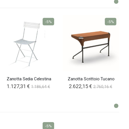
-5%
-5%
Zanotta Sedia Celestina
Zanotta Scrittoio Tucano
1.127,31 €
2.622,15 €
1.186,64 €
2.760,16 €
-5%