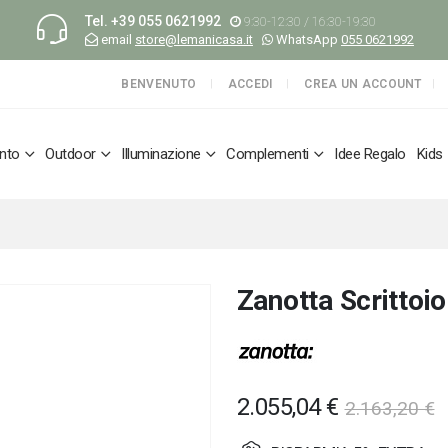
Tel.
+39 055 0621992
9:30-12:30 / 16:30-19:30
email
store@lemanicasa.it
WhatsApp
055 0621992
BENVENUTO
ACCEDI
CREA UN ACCOUNT
nto
Outdoor
Illuminazione
Complementi
Idee Regalo
Kids
Zanotta Scrittoi
2.055,04 €
2.163,20 €