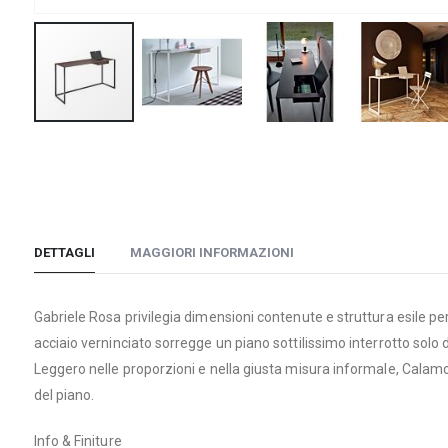
Vai
all'inizio
della
galleria
di
DETTAGLI
MAGGIORI INFORMAZIONI
immagini
Gabriele Rosa privilegia dimensioni contenute e struttura esile pe
acciaio verninciato sorregge un piano sottilissimo interrotto solo 
Leggero nelle proporzioni e nella giusta misura informale, Calamo
del piano.
Info & Finiture