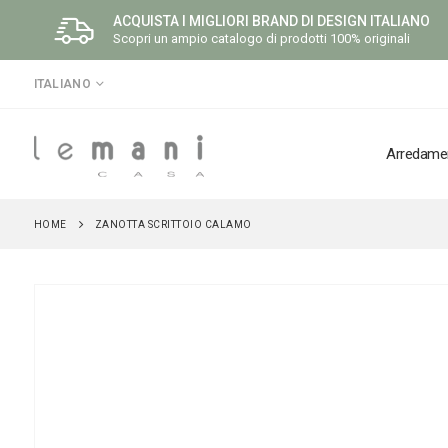
ACQUISTA I MIGLIORI BRAND DI DESIGN ITALIANO
Scopri un ampio catalogo di prodotti 100% originali
LINGUA
ITALIANO
Arredame
HOME
ZANOTTA SCRITTOIO CALAMO
Vai
alla
fine
della
galleria
di
immagini