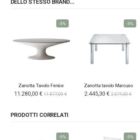
DELLO STESSO BRAND...
-5%
-5%
Zanotta Tavolo Fenice
Zanotta tavolo Marcuso
Special
11.280,00 €
2.445,30 €
11.877,00 €
2.574,00 €
Price
PRODOTTI CORRELATI
-5%
-5%