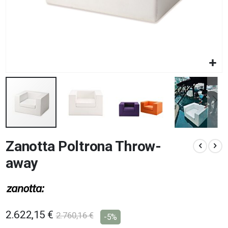
Vai
Zanotta Poltrona Throw-
all'inizio
della
away
galleria
di
immagini
2.622,15 €
2.760,16 €
-5%